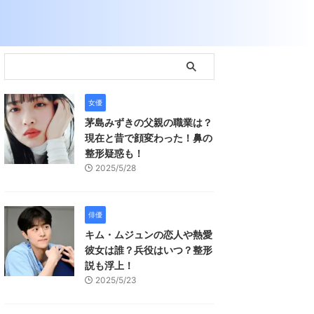
女優
茅島みずきの父親の職業は？
現在と昔で顔変わった！鼻の
整形疑惑も！
2025/5/28
俳優
キム・ムジュンの恋人や熱愛
彼女は誰？兵役はいつ？整形
説も浮上！
2025/5/23