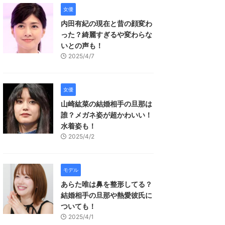
女優
内田有紀の現在と昔の顔変わ
った？綺麗すぎるや変わらな
いとの声も！
2025/4/7
女優
山崎紘菜の結婚相手の旦那は
誰？メガネ姿が超かわいい！
水着姿も！
2025/4/2
モデル
あらた唯は鼻を整形してる？
結婚相手の旦那や熱愛彼氏に
ついても！
2025/4/1