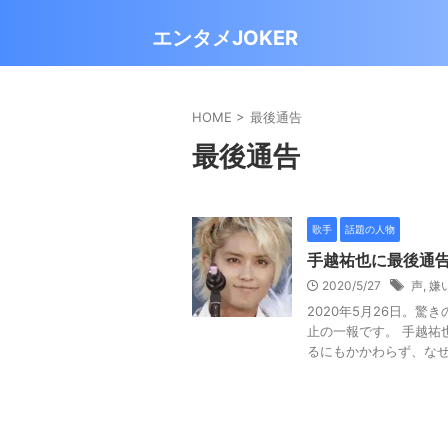
エンタメJOKER
HOME
>
最後通告
最後通告
歌手
話題の人物
手越祐也に最後通
2020/5/27
声
,
嫌
2020年5月26日。
止の一報です。 手越祐
るにもかかわらず、なぜか