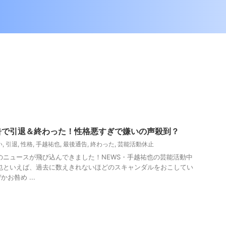
告で引退＆終わった！性格悪すぎで嫌いの声殺到？
い
,
引退
,
性格
,
手越祐也
,
最後通告
,
終わった
,
芸能活動休止
驚きのニュースが飛び込んできました！NEWS・手越祐也の芸能活動中
也といえば、過去に数えきれないほどのスキャンダルをおこしてい
お咎め ...