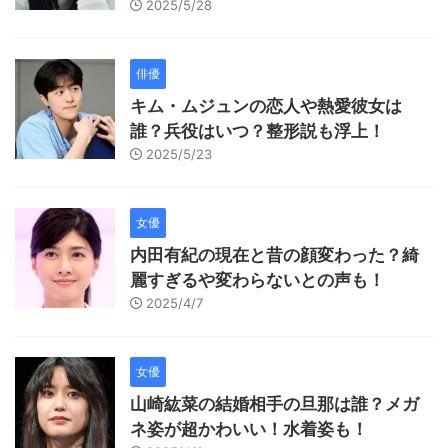
2025/5/28
俳優
キム・ムジュンの恋人や熱愛彼女は
誰？兵役はいつ？整形説も浮上！
2025/5/23
女優
内田有紀の現在と昔の顔変わった？綺
麗すぎるや変わらないとの声も！
2025/4/7
女優
山崎紘菜の結婚相手の旦那は誰？メガ
ネ姿が超かわいい！水着姿も！