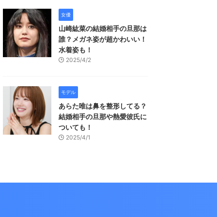
女優
山崎紘菜の結婚相手の旦那は
誰？メガネ姿が超かわいい！
水着姿も！
2025/4/2
モデル
あらた唯は鼻を整形してる？
結婚相手の旦那や熱愛彼氏に
ついても！
2025/4/1