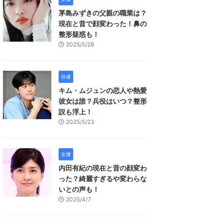
茅島みずきの父親の職業は？
現在と昔で顔変わった！鼻の
整形疑惑も！
2025/5/28
俳優
キム・ムジュンの恋人や熱愛
彼女は誰？兵役はいつ？整形
説も浮上！
2025/5/23
女優
内田有紀の現在と昔の顔変わ
った？綺麗すぎるや変わらな
いとの声も！
2025/4/7