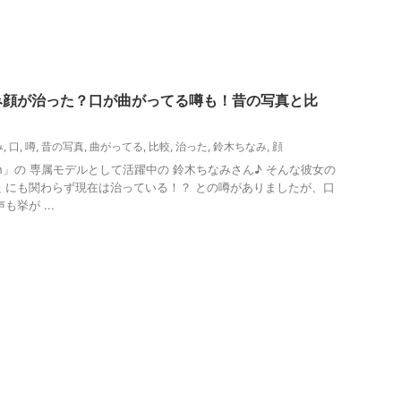
み顔が治った？口が曲がってる噂も！昔の写真と比
み
,
口
,
噂
,
昔の写真
,
曲がってる
,
比較
,
治った
,
鈴木ちなみ
,
顔
h」の 専属モデルとして活躍中の 鈴木ちなみさん♪ そんな彼女の
 にも関わらず現在は治っている！？ との噂がありましたが、口
挙が ...