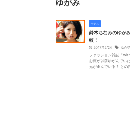
ゆがみ
モデル
鈴木ちなみのゆが
較！
2017/12/24
ゆが
ファッション雑誌「wit
お顔が以前ゆがんでいた
元が歪んでいる？ との声も