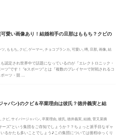
超可愛い画像あり！結婚相手の旦那はももち？クビの
ーツ
,
ももち
,
クビ
,
ゲーマー
,
チョコブランカ
,
可愛い
,
噂
,
旦那
,
画像
,
結
にも認定され世界中で話題になっているのが『エレクトロニック・
ポーツ”です！ “eスポーツ”とは『複数のプレイヤーで対戦されるコ
ーツ・競 ...
ジャパン)のクビ＆卒業理由は彼氏？徳井義実と結
つ
,
クビ
,
サイバージャパン
,
卒業理由
,
彼氏
,
徳井義実
,
結婚
,
菅又菜摘
サーズ”という集団をご存知でしょうか？？ちょっと派手目なギャ
ているかたも多いことでしょう♪この集団については後程ゆっくり