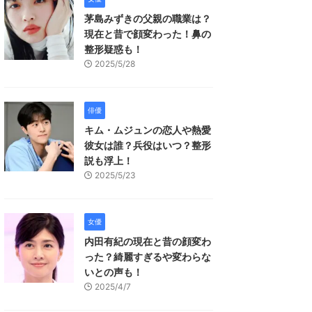
茅島みずきの父親の職業は？
現在と昔で顔変わった！鼻の
整形疑惑も！
2025/5/28
俳優
キム・ムジュンの恋人や熱愛
彼女は誰？兵役はいつ？整形
説も浮上！
2025/5/23
女優
内田有紀の現在と昔の顔変わ
った？綺麗すぎるや変わらな
いとの声も！
2025/4/7