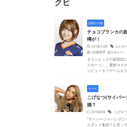
クビ
話題の人物
チョコブランカの
噂が！
2018/7/29
eスポ
婚
,
結婚相手
,
超かわいい
オリンピックの新競技
スポーツ』。通称“eス
ンピューターゲームをスポ
モデル
こげなつ(サイバー
婚？
2018/8/8
こげな
“サイバージャパンダン
ルダンス集団？と思っ