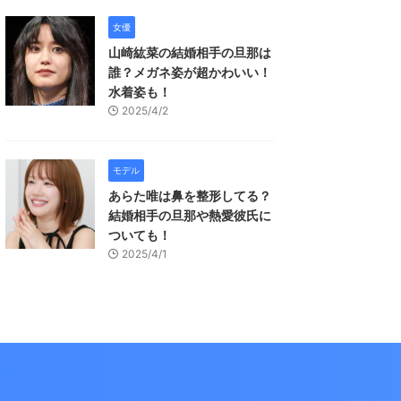
女優
山崎紘菜の結婚相手の旦那は
誰？メガネ姿が超かわいい！
水着姿も！
2025/4/2
モデル
あらた唯は鼻を整形してる？
結婚相手の旦那や熱愛彼氏に
ついても！
2025/4/1