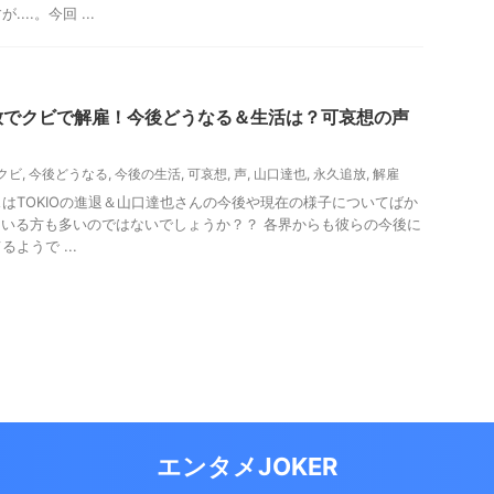
..。今回 ...
放でクビで解雇！今後どうなる＆生活は？可哀想の声
クビ
,
今後どうなる
,
今後の生活
,
可哀想
,
声
,
山口達也
,
永久追放
,
解雇
はTOKIOの進退＆山口達也さんの今後や現在の様子についてばか
している方も多いのではないでしょうか？？ 各界からも彼らの今後に
ようで ...
エンタメJOKER