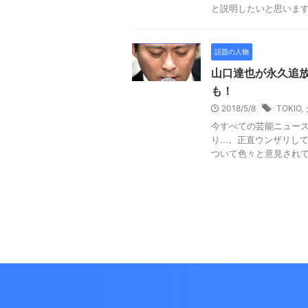
と説明したいと思いますが..
話題の人物
山口達也が永久追
も！
2018/5/8
TOKIO
,
今すべての芸能ニュース
り...。正直ウンザリ
ついて色々と意見されてる