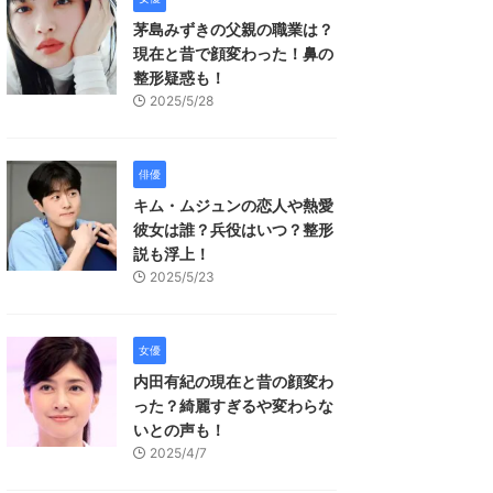
茅島みずきの父親の職業は？
現在と昔で顔変わった！鼻の
整形疑惑も！
2025/5/28
俳優
キム・ムジュンの恋人や熱愛
彼女は誰？兵役はいつ？整形
説も浮上！
2025/5/23
女優
内田有紀の現在と昔の顔変わ
った？綺麗すぎるや変わらな
いとの声も！
2025/4/7