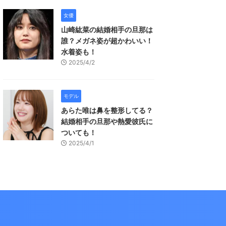
女優
山崎紘菜の結婚相手の旦那は
誰？メガネ姿が超かわいい！
水着姿も！
2025/4/2
モデル
あらた唯は鼻を整形してる？
結婚相手の旦那や熱愛彼氏に
ついても！
2025/4/1