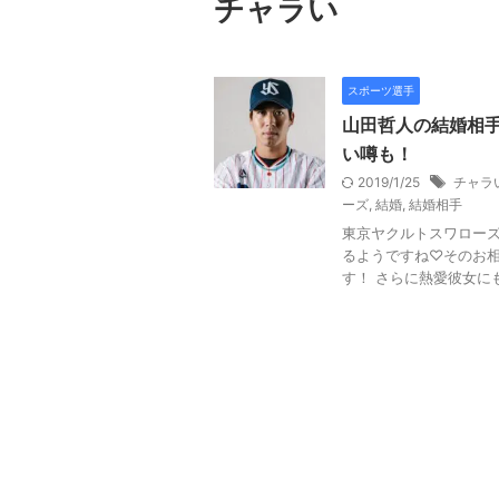
チャラい
スポーツ選手
山田哲人の結婚相
い噂も！
2019/1/25
チャラ
ーズ
,
結婚
,
結婚相手
東京ヤクルトスワロー
るようですね♡そのお相
す！ さらに熱愛彼女にも