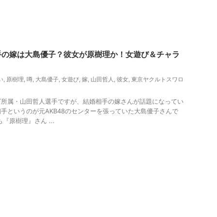
手の嫁は大島優子？彼女が原樹理か！女遊び＆チャラ
い
,
原樹理
,
噂
,
大島優子
,
女遊び
,
嫁
,
山田哲人
,
彼女
,
東京ヤクルトスワロ
ズ所属・山田哲人選手ですが、結婚相手の嫁さんが話題になってい
手というのが元AKB48のセンターを張っていた大島優子さんで
『原樹理』さん ...