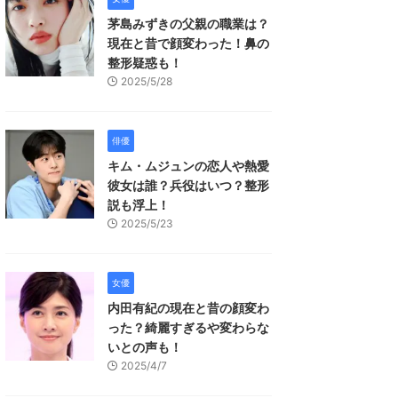
茅島みずきの父親の職業は？
現在と昔で顔変わった！鼻の
整形疑惑も！
2025/5/28
俳優
キム・ムジュンの恋人や熱愛
彼女は誰？兵役はいつ？整形
説も浮上！
2025/5/23
女優
内田有紀の現在と昔の顔変わ
った？綺麗すぎるや変わらな
いとの声も！
2025/4/7