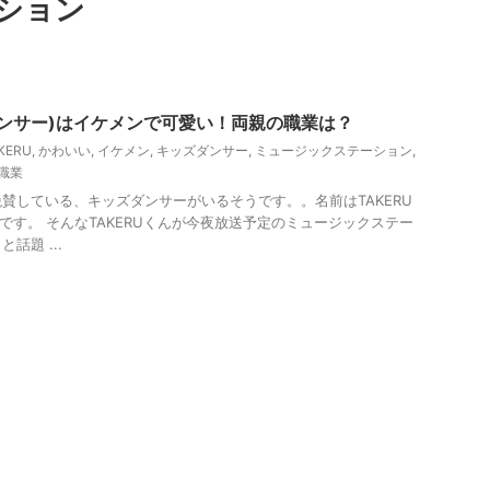
ション
ズダンサー)はイケメンで可愛い！両親の職業は？
KERU
,
かわいい
,
イケメン
,
キッズダンサー
,
ミュージックステーション
,
職業
賛している、キッズダンサーがいるそうです。。名前はTAKERU
生です。 そんなTAKERUくんが今夜放送予定のミュージックステー
話題 ...