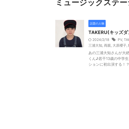
ミュージックステー
話題の人物
TAKERU(キッ
2024/2/18
PV
,
TA
三浦大知
,
両親
,
大原櫻子
,
あの三浦大知さんが大絶
くん♪若干13歳の中学
ションに初出演する！？と