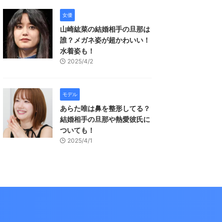
女優
山崎紘菜の結婚相手の旦那は
誰？メガネ姿が超かわいい！
水着姿も！
2025/4/2
モデル
あらた唯は鼻を整形してる？
結婚相手の旦那や熱愛彼氏に
ついても！
2025/4/1