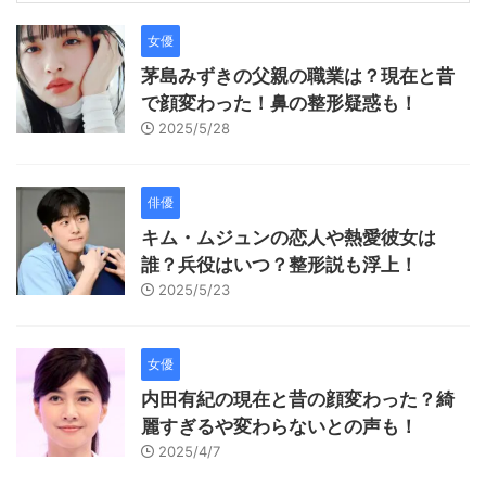
女優
茅島みずきの父親の職業は？現在と昔
で顔変わった！鼻の整形疑惑も！
2025/5/28
俳優
キム・ムジュンの恋人や熱愛彼女は
誰？兵役はいつ？整形説も浮上！
2025/5/23
女優
内田有紀の現在と昔の顔変わった？綺
麗すぎるや変わらないとの声も！
2025/4/7