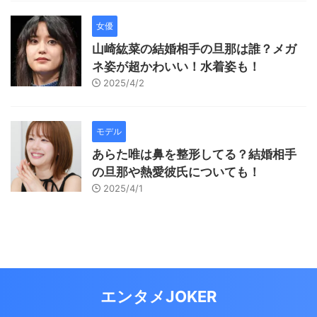
女優
山崎紘菜の結婚相手の旦那は誰？メガ
ネ姿が超かわいい！水着姿も！
2025/4/2
モデル
あらた唯は鼻を整形してる？結婚相手
の旦那や熱愛彼氏についても！
2025/4/1
エンタメJOKER