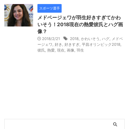
スポーツ選手
メドベージェワが羽生好きすぎてかわ
いそう！2018現在の熱愛彼氏とハグ画
像？
2018/2/21
2018
,
かわいそう
,
ハグ
,
メドベ
ージェワ
,
好き
,
好きすぎ
,
平昌オリンピック2018
,
彼氏
,
熱愛
,
現在
,
画像
,
羽生