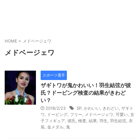
HOME
>
メドベージェワ
メドベージェワ
スポーツ選手
ザギトワが鬼かわいい！羽生結弦が彼
氏？ドーピング検査の結果がきわど
い？
2018/2/23
SP
,
かわいい
,
きわどい
,
ザギト
ワ
,
ドーピング
,
フリー
,
メドベージェワ
,
可愛い
,
女
子フィギュア
,
彼氏
,
検査
,
結果
,
羽生
,
羽生結弦
,
衣
装
,
金メダル
,
鬼