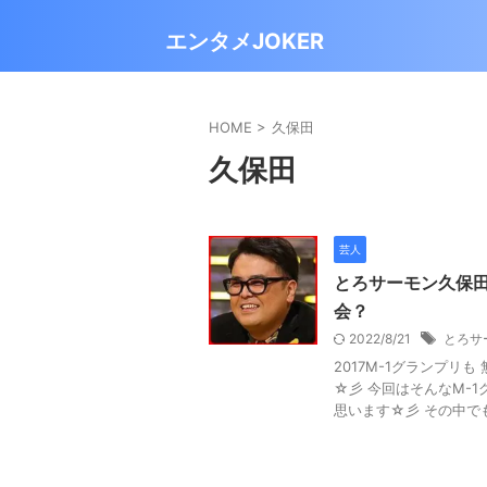
エンタメJOKER
HOME
>
久保田
久保田
芸人
とろサーモン久保
会？
2022/8/21
とろサ
2017M-1グランプリ
☆彡 今回はそんなM-
思います☆彡 その中でも 