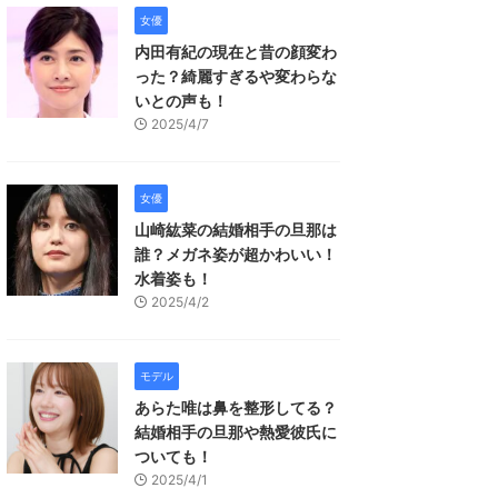
女優
内田有紀の現在と昔の顔変わ
った？綺麗すぎるや変わらな
いとの声も！
2025/4/7
女優
山崎紘菜の結婚相手の旦那は
誰？メガネ姿が超かわいい！
水着姿も！
2025/4/2
モデル
あらた唯は鼻を整形してる？
結婚相手の旦那や熱愛彼氏に
ついても！
2025/4/1