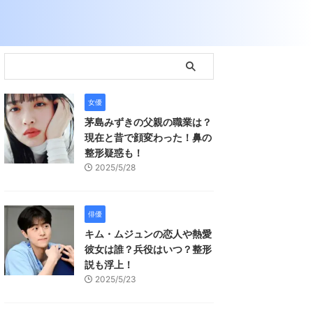
女優
茅島みずきの父親の職業は？
現在と昔で顔変わった！鼻の
整形疑惑も！
2025/5/28
俳優
キム・ムジュンの恋人や熱愛
彼女は誰？兵役はいつ？整形
説も浮上！
2025/5/23