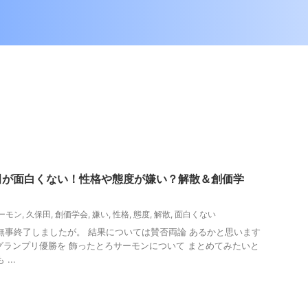
田が面白くない！性格や態度が嫌い？解散＆創価学
ーモン
,
久保田
,
創価学会
,
嫌い
,
性格
,
態度
,
解散
,
面白くない
も 無事終了しましたが。 結果については賛否両論 あるかと思います
1グランプリ優勝を 飾ったとろサーモンについて まとめてみたいと
...