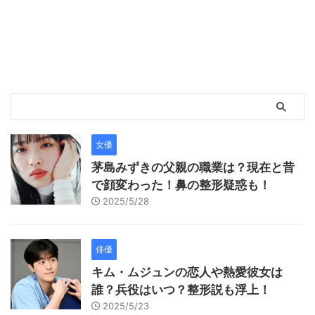
女優
茅島みずきの父親の職業は？現在と昔
で顔変わった！鼻の整形疑惑も！
2025/5/28
俳優
キム・ムジュンの恋人や熱愛彼女は
誰？兵役はいつ？整形説も浮上！
2025/5/23