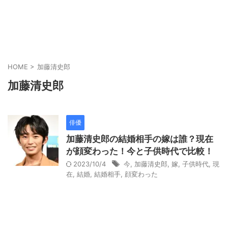
HOME
>
加藤清史郎
加藤清史郎
俳優
加藤清史郎の結婚相手の嫁は誰？現在
が顔変わった！今と子供時代で比較！
2023/10/4
今
,
加藤清史郎
,
嫁
,
子供時代
,
現
在
,
結婚
,
結婚相手
,
顔変わった