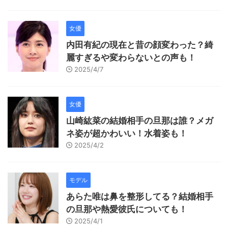
女優
内田有紀の現在と昔の顔変わった？綺
麗すぎるや変わらないとの声も！
2025/4/7
女優
山崎紘菜の結婚相手の旦那は誰？メガ
ネ姿が超かわいい！水着姿も！
2025/4/2
モデル
あらた唯は鼻を整形してる？結婚相手
の旦那や熱愛彼氏についても！
2025/4/1