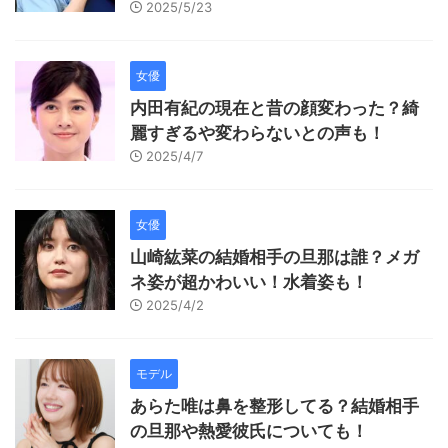
2025/5/23
女優
内田有紀の現在と昔の顔変わった？綺
麗すぎるや変わらないとの声も！
2025/4/7
女優
山崎紘菜の結婚相手の旦那は誰？メガ
ネ姿が超かわいい！水着姿も！
2025/4/2
モデル
あらた唯は鼻を整形してる？結婚相手
の旦那や熱愛彼氏についても！