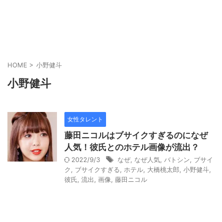
HOME
>
小野健斗
小野健斗
女性タレント
藤田ニコルはブサイクすぎるのになぜ
人気！彼氏とのホテル画像が流出？
2022/9/3
なぜ
,
なぜ人気
,
バトシン
,
ブサイ
ク
,
ブサイクすぎる
,
ホテル
,
大橋桃太郎
,
小野健斗
,
彼氏
,
流出
,
画像
,
藤田ニコル