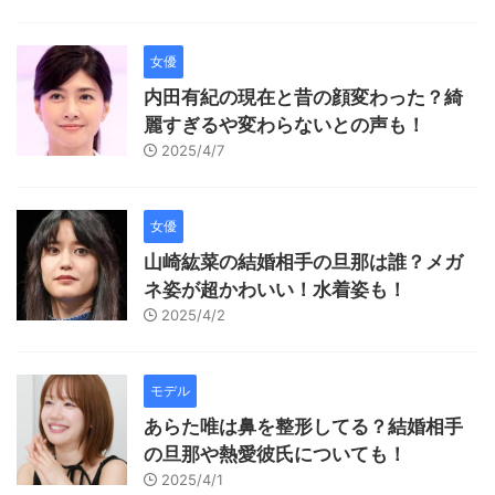
女優
内田有紀の現在と昔の顔変わった？綺
麗すぎるや変わらないとの声も！
2025/4/7
女優
山崎紘菜の結婚相手の旦那は誰？メガ
ネ姿が超かわいい！水着姿も！
2025/4/2
モデル
あらた唯は鼻を整形してる？結婚相手
の旦那や熱愛彼氏についても！
2025/4/1