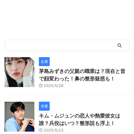
女優
茅島みずきの父親の職業は？現在と昔
で顔変わった！鼻の整形疑惑も！
2025/5/28
俳優
キム・ムジュンの恋人や熱愛彼女は
誰？兵役はいつ？整形説も浮上！
2025/5/23