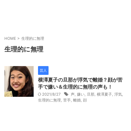
HOME
>
生理的に無理
生理的に無理
芸人
横澤夏子の旦那が浮気で離婚？顔が苦
手で嫌い＆生理的に無理の声も！
2021/8/27
声
,
嫌い
,
旦那
,
横澤夏子
,
浮気
,
生理的に無理
,
苦手
,
離婚
,
顔