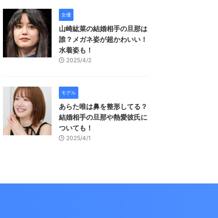
女優
山崎紘菜の結婚相手の旦那は
誰？メガネ姿が超かわいい！
水着姿も！
2025/4/2
モデル
あらた唯は鼻を整形してる？
結婚相手の旦那や熱愛彼氏に
ついても！
2025/4/1