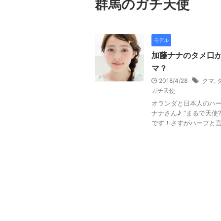
群馬のガチ天使
モデル
加藤ナナのタメ口
マ？
2018/4/28
クマ
,
ガチ天使
オランダと日本人のハ
ナナさん♪ “まるで天使
です！さすがハーフと言う