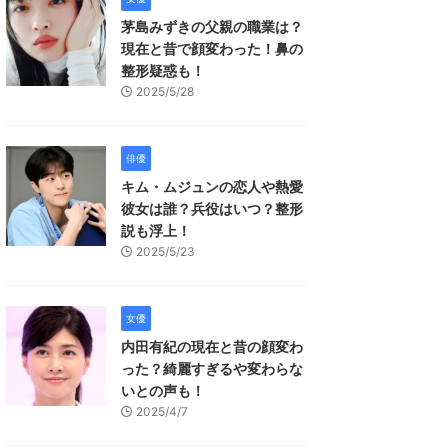
茅島みずきの父親の職業は？
現在と昔で顔変わった！鼻の
整形疑惑も！
2025/5/28
俳優
キム・ムジュンの恋人や熱愛
彼女は誰？兵役はいつ？整形
説も浮上！
2025/5/23
女優
内田有紀の現在と昔の顔変わ
った？綺麗すぎるや変わらな
いとの声も！
2025/4/7