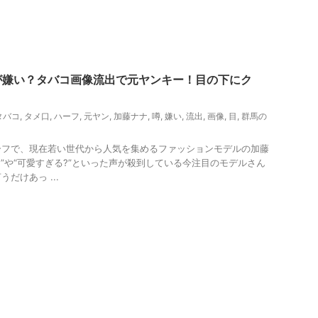
が嫌い？タバコ画像流出で元ヤンキー！目の下にク
タバコ
,
タメ口
,
ハーフ
,
元ヤン
,
加藤ナナ
,
噂
,
嫌い
,
流出
,
画像
,
目
,
群馬の
ーフで、現在若い世代から人気を集めるファッションモデルの加藤
?”や“可愛すぎる?”といった声が殺到している今注目のモデルさん
だけあっ ...