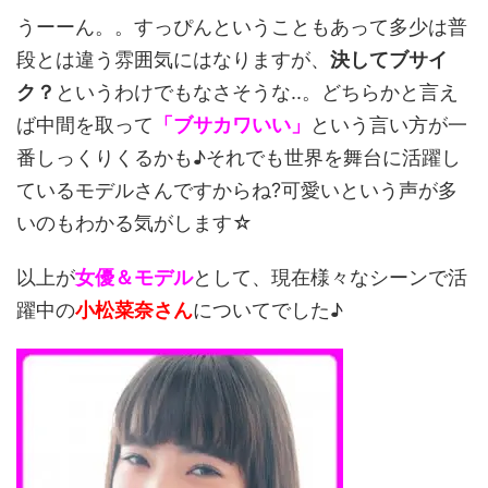
うーーん。。すっぴんということもあって多少は普
段とは違う雰囲気にはなりますが、
決してブサイ
ク？
というわけでもなさそうな..。どちらかと言え
ば中間を取って
「ブサカワいい」
という言い方が一
番しっくりくるかも♪それでも世界を舞台に活躍し
ているモデルさんですからね?可愛いという声が多
いのもわかる気がします☆
以上が
女優＆モデル
として、現在様々なシーンで活
躍中の
小松菜奈さん
についてでした♪