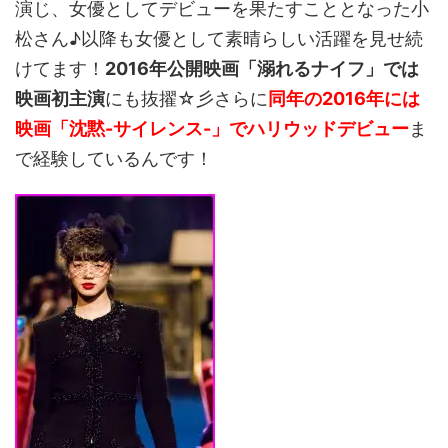
演じ、女優としてデビューを果たすこととなった小
松さん♪以降も女優として素晴らしい活躍を見せ続
けてます！
2016年公開映画「溺れるナイフ」では
映画初主演
にも抜擢☆彡さらに
同年の2016年には
映画「沈黙-サイレンス-」でハリウッドデビュー
ま
で経験しているんです！