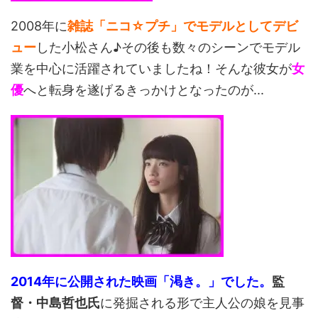
2008年に
雑誌「ニコ☆プチ」でモデルとしてデビ
ュー
した小松さん♪その後も数々のシーンでモデル
業を中心に活躍されていましたね！そんな彼女が
女
優
へと転身を遂げるきっかけとなったのが...
2014年に公開された映画「渇き。」でした。
監
督・中島哲也氏
に発掘される形で主人公の娘を見事