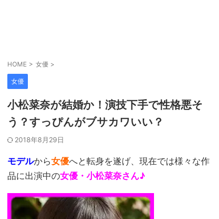
HOME
>
女優
>
女優
小松菜奈が結婚か！演技下手で性格悪そ
う？すっぴんがブサカワいい？
2018年8月29日
モデル
から
女優
へと転身を遂げ、現在では様々な作
品に出演中の
女優・小松菜奈さん♪