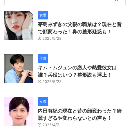
女優
茅島みずきの父親の職業は？現在と昔
で顔変わった！鼻の整形疑惑も！
2025/5/28
俳優
キム・ムジュンの恋人や熱愛彼女は
誰？兵役はいつ？整形説も浮上！
2025/5/23
女優
内田有紀の現在と昔の顔変わった？綺
麗すぎるや変わらないとの声も！
2025/4/7