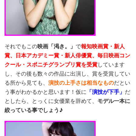
それでもこの
映画「渇き。」
で
報知映画賞・新人
賞、日本アカデミー賞・新人俳優賞、毎日映画コン
クール・スポニチグランプリ賞を受賞
しています
し、その後も数々の作品に出演し、賞を受賞してい
る所から見ても、
演技の上手さは相当なもの
だとい
う事がわかるかと思います！仮に
「演技が下手」
だ
としたら、とっくに女優業を辞めて、
モデル一本に
絞っている事でしょう♪