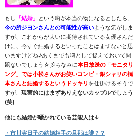
もし
「結婚」
という噂が本当の物になるとしたら、
今の所ジヨンさんとの可能性が高い
ような気がしま
すが、これからが大いに期待されている女優さんだ
けに、今すぐ結婚するといったことはまずないと思
いますけどね♪あくまでも噂として捉えておいて問
題ないでしょう☆彡ちなみに
本日放送の「モニタリ
ング」では小松さんがお笑いコンビ・銀シャリの橋
本さんと結婚するというドッキリ
を仕掛けるそうで
すが、
現実的にはまずありえないカップルでしょう
(笑)
他にも結婚が囁かれている芸能人は↓
・市川実日子の結婚相手の旦那は誰？？