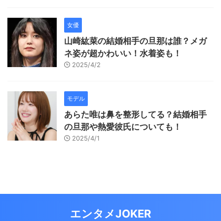
女優
山崎紘菜の結婚相手の旦那は誰？メガ
ネ姿が超かわいい！水着姿も！
2025/4/2
モデル
あらた唯は鼻を整形してる？結婚相手
の旦那や熱愛彼氏についても！
2025/4/1
エンタメJOKER