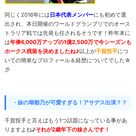
同じく2016年には
日本代表メンバー
にも初めて選
出され、本日開催のワールドグランプリでのオース
トラリア戦では先発も任されるそうです！昨年末に
は
年俸6,000万アップの1億2,500万で今シーズンも
ホークス残留を決めましたね♪
以上が
千賀投手
につ
いての簡単なプロフィール＆経歴についてでした☆
彡
・妹の瑚都乃が可愛すぎる！アサデス出演？？
千賀投手と言えばもう1つ話題になっている事があ
りますよね♪
それが2歳年下の妹さんです！