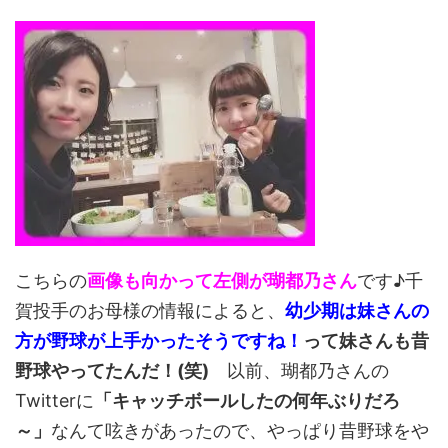
こちらの
画像も向かって左側が瑚都乃さん
です♪千
賀投手のお母様の情報によると、
幼少期は妹さんの
方が野球が上手かったそうですね！
って妹さんも昔
野球やってたんだ！(笑)
以前、瑚都乃さんの
Twitterに
「キャッチボールしたの何年ぶりだろ
～」
なんて呟きがあったので、やっぱり昔野球をや