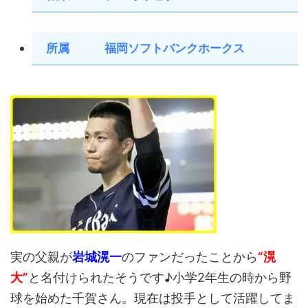
所属 福岡ソフトバンクホークス
実の父親が
岩城滉一
のファンだったことから
“滉
大”
と名付けられたそうです♪小学2年生の時から野
球を始めた千賀さん。現在は投手として活躍してま