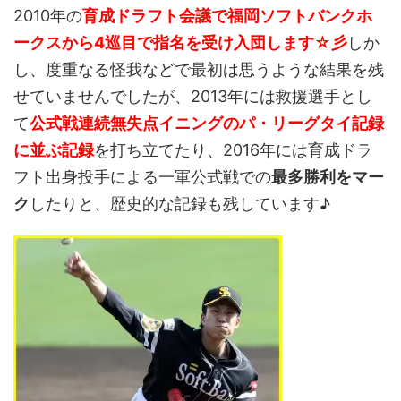
2010年の
育成ドラフト会議で福岡ソフトバンクホ
ークスから4巡目で指名を受け入団します☆彡
しか
し、度重なる怪我などで最初は思うような結果を残
せていませんでしたが、2013年には救援選手とし
て
公式戦連続無失点イニングのパ・リーグタイ記録
に並ぶ記録
を打ち立てたり、2016年には育成ドラ
フト出身投手による一軍公式戦での
最多勝利をマー
ク
したりと、歴史的な記録も残しています♪