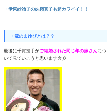
・伊東紗冶子の妹嶺真子も超カワイイ！！
・嫁のまゆぴとは？？
最後に千賀投手が
ご結婚された同じ年の嫁さん
につ
いて見ていこうと思います☆彡