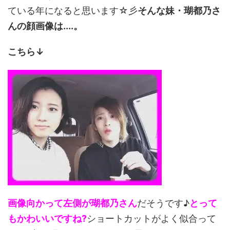
ている年になると思います☆彡
そんな妹・瑚都乃さ
んの顔画像は....。
こちら↓
画像向かって左側が瑚都乃さん
だそうです♪
とって
もかわいいですね?
ショートカットがよく似合って