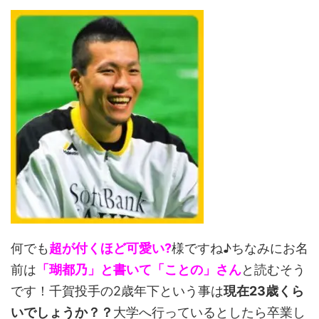
何でも
超が付くほど可愛い?
様ですね♪ちなみにお名
前は
「瑚都乃」と書いて「ことの」さん
と読むそう
です！千賀投手の2歳年下という事は
現在23歳くら
いでしょうか？？
大学へ行っているとしたら卒業し