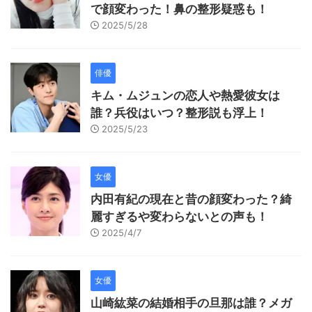
で顔変わった！鼻の整形疑惑も！
2025/5/28
俳優
キム・ムジュンの恋人や熱愛彼女は
誰？兵役はいつ？整形説も浮上！
2025/5/23
女優
内田有紀の現在と昔の顔変わった？綺
麗すぎるや変わらないとの声も！
2025/4/7
女優
山崎紘菜の結婚相手の旦那は誰？メガ