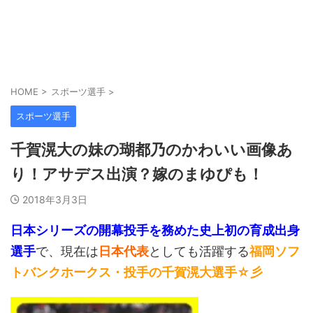
HOME
>
スポーツ選手
>
スポーツ選手
千賀滉大の妹の瑚都乃のかわいい画像あ
り！アサデス出演？嫁のまゆぴも！
2018年3月3日
日本シリーズの開幕投手を務めた史上初の育成出身
選手
で、現在は
日本代表
としても活躍する
福岡ソフ
トバンクホークス・投手の千賀滉大選手☆彡