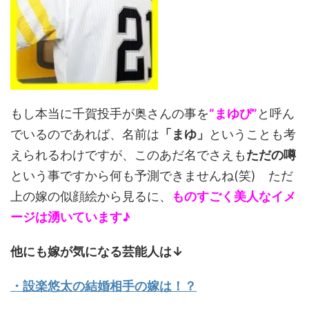
もし本当に千賀投手が奥さんの事を
“まゆぴ”
と呼ん
でいるのであれば、名前は
「まゆ」
ということも考
えられるわけですが、このあだ名でさえも
ただの噂
という事ですから何も予測できませんね(笑) ただ
上の嫁の似顔絵から見るに、
ものすごく美人なイメ
ージは湧いています♪
他にも嫁が気になる芸能人は↓
・設楽悠太の結婚相手の嫁は！？