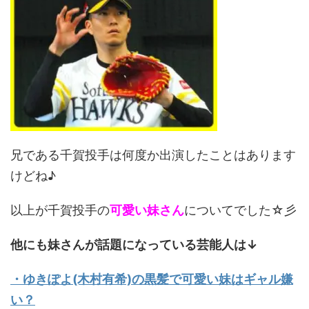
兄である千賀投手は何度か出演したことはあります
けどね♪
以上が千賀投手の
可愛い妹さん
についてでした☆彡
他にも妹さんが話題になっている芸能人は↓
・ゆきぽよ(木村有希)の黒髪で可愛い妹はギャル嫌
い？