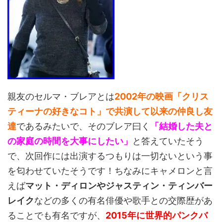
親友のセルマ・ブレアとは
2002年の映画「クリス
ティーナの好きなコト」で共演して以来の仲良し友
達
であるみたいで、そのブレア曰く
「結婚した夫と
の家庭の時間を大事にしたい」
と答えていたそう
で、次回作には出演するつもりは一切ないという事
を匂わせていたそうです！ちなみにキャメロンと言
えば
マット・ディロンやジャスティン・ティンバー
レイク
などの多くの有名俳優や歌手との交際歴があ
ることでも有名ですが、
2015年に世界的パンクバ