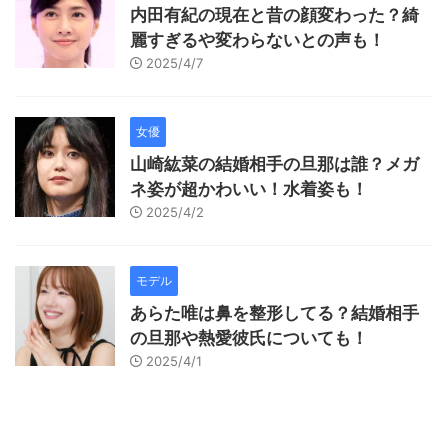
内田有紀の現在と昔の顔変わった？綺
麗すぎるや変わらないとの声も！
2025/4/7
女優
山崎紘菜の結婚相手の旦那は誰？メガ
ネ姿が超かわいい！水着姿も！
2025/4/2
モデル
あらた唯は鼻を整形してる？結婚相手
の旦那や熱愛彼氏についても！
2025/4/1