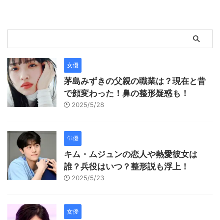
女優
茅島みずきの父親の職業は？現在と昔
で顔変わった！鼻の整形疑惑も！
2025/5/28
俳優
キム・ムジュンの恋人や熱愛彼女は
誰？兵役はいつ？整形説も浮上！
2025/5/23
女優