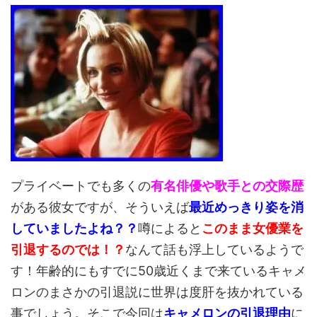
プライベートでも多くの
有名俳優や歌手との交際歴
がある彼女ですが、そういえば
最近めっきり姿を消
していましたよね？？
噂によると
このまま女優業を
引退するのでは！？
なんて話も浮上しているようで
す！年齢的にもすでに50歳近くまで来ているキャメ
ロンのまさかの引退説に世界は度肝を抜かれている
事でしょう。そこで今回は
キャメロンの引退理由
に