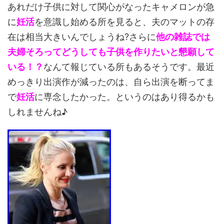
あれだけ子供に対して関心がなったキャメロンが急
に
妊活
を意識し始める所を見ると、夫のマットの存
在は相当大きいんでしょうね?さらに
他の雑誌では
夫婦そろってどうしても子供を作りたいと懇願して
いる！？
なんて報じている所もあるそうです。最近
めっきり出演作が減ったのは、自ら出演を断ってま
で
妊活
に専念したかった。というのはあり得るかも
しれませんね♪