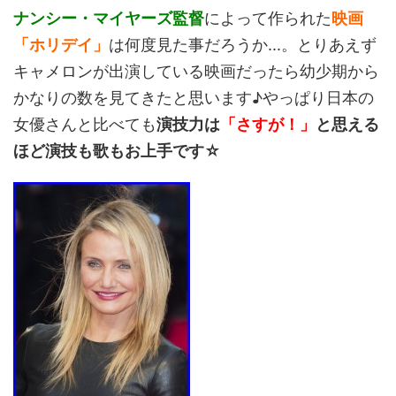
ナンシー・マイヤーズ監督
によって作られた
映画
「ホリデイ」
は何度見た事だろうか...。とりあえず
キャメロンが出演している映画だったら幼少期から
かなりの数を見てきたと思います♪やっぱり日本の
女優さんと比べても
演技力は
「さすが！」
と思える
ほど演技も歌もお上手です☆