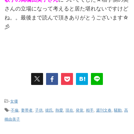
さんの立場になって考えると居た堪れないですけど
ね。。最後まで読んで頂きありがとうございます☆
彡
-
女優
-
不倫
,
妻帯者
,
子供
,
彼氏
,
熱愛
,
現在
,
発覚
,
相手
,
週刊文春
,
騒動
,
高
橋由美子