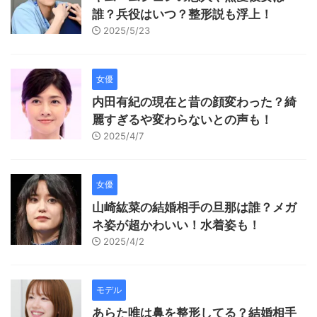
誰？兵役はいつ？整形説も浮上！
2025/5/23
女優
内田有紀の現在と昔の顔変わった？綺
麗すぎるや変わらないとの声も！
2025/4/7
女優
山崎紘菜の結婚相手の旦那は誰？メガ
ネ姿が超かわいい！水着姿も！
2025/4/2
モデル
あらた唯は鼻を整形してる？結婚相手