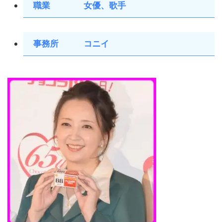
職業 女優、歌手
事務所 コニイ