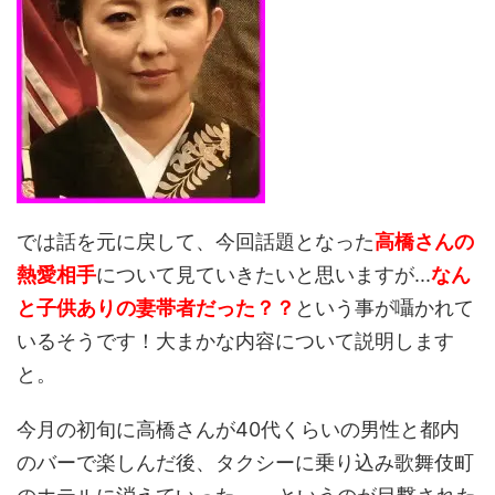
では話を元に戻して、今回話題となった
高橋さんの
熱愛相手
について見ていきたいと思いますが...
なん
と子供ありの妻帯者だった？？
という事が囁かれて
いるそうです！大まかな内容について説明します
と。
今月の初旬に高橋さんが40代くらいの男性と都内
のバーで楽しんだ後、タクシーに乗り込み歌舞伎町