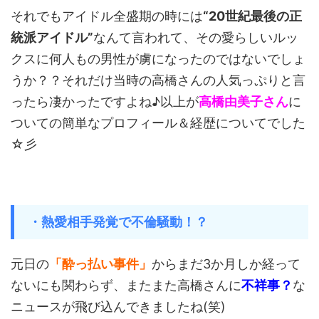
それでもアイドル全盛期の時には
“20世紀最後の正
統派アイドル”
なんて言われて、その愛らしいルッ
クスに何人もの男性が虜になったのではないでしょ
うか？？それだけ当時の高橋さんの人気っぷりと言
ったら凄かったですよね♪以上が
高橋由美子さん
に
ついての簡単なプロフィール＆経歴についてでした
☆彡
・熱愛相手発覚で不倫騒動！？
元日の
「酔っ払い事件」
からまだ3か月しか経って
ないにも関わらず、またまた高橋さんに
不祥事？
な
ニュースが飛び込んできましたね(笑)