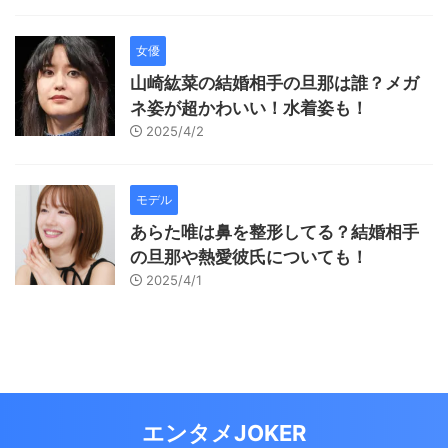
女優
山崎紘菜の結婚相手の旦那は誰？メガ
ネ姿が超かわいい！水着姿も！
2025/4/2
モデル
あらた唯は鼻を整形してる？結婚相手
の旦那や熱愛彼氏についても！
2025/4/1
エンタメJOKER