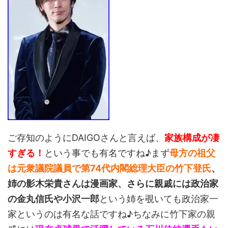
ご存知のようにDAIGOさんと言えば、
家族構成が凄
すぎる！
という事でも有名ですね♪まず
母方の祖父
は元衆議院議員で第74代内閣総理大臣の竹下登氏
、
姉の影木栄貴さんは漫画家、さらに親戚には政治家
の金丸信氏や小沢一郎
という姉を覗いても政治家一
家というのは有名な話ですね♪ちなみに竹下家の親