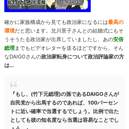
確かに家族構成から見ても政治家になるには
最高の
環境
だと思います。北川景子さんとの結婚式にもそ
うそうたる政治家が出席していましたし、あの
安倍
総理
までもビデオレターを送るほどですから。そん
なDAIGOさんの
政治家転身について政治評論家の方
は...
『もし、(竹下元総理)の孫であるDAIGOさんが
自民党から出馬するのであれば、100パーセン
トに近い確率で当選するでしょう。比例で出た
としても彼の知名度なら当選は容易なことでし
ょう。』