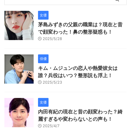
女優
茅島みずきの父親の職業は？現在と昔
で顔変わった！鼻の整形疑惑も！
2025/5/28
俳優
キム・ムジュンの恋人や熱愛彼女は
誰？兵役はいつ？整形説も浮上！
2025/5/23
女優
内田有紀の現在と昔の顔変わった？綺
麗すぎるや変わらないとの声も！
2025/4/7