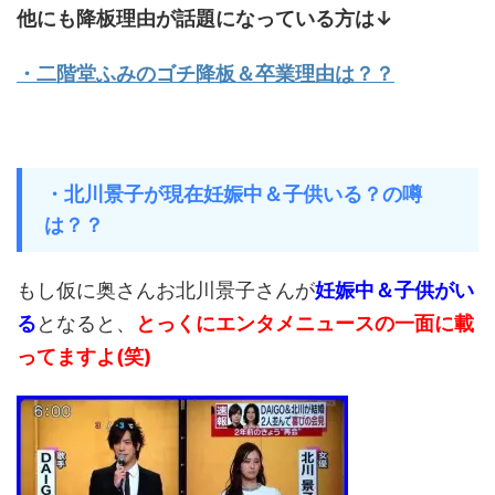
他にも降板理由が話題になっている方は↓
・二階堂ふみのゴチ降板＆卒業理由は？？
・北川景子が現在妊娠中＆子供いる？の噂
は？？
もし仮に奥さんお北川景子さんが
妊娠中＆子供がい
る
となると、
とっくにエンタメニュースの一面に載
ってますよ(笑)