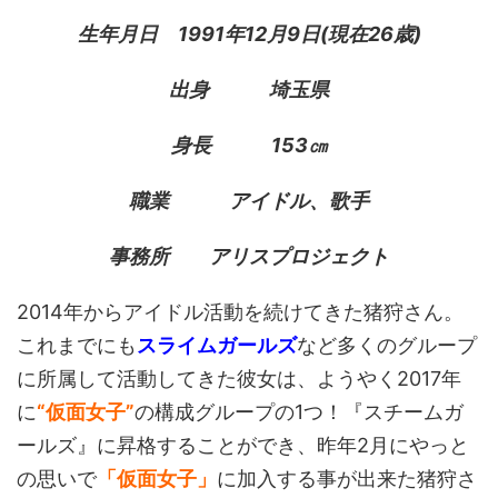
生年月日 1991年12月9日(現在26歳)
出身 埼玉県
身長 153㎝
職業 アイドル、歌手
事務所 アリスプロジェクト
2014年からアイドル活動を続けてきた猪狩さん。
これまでにも
スライムガールズ
など多くのグループ
に所属して活動してきた彼女は、ようやく2017年
に
“仮面女子”
の構成グループの1つ！『スチームガ
ールズ』に昇格することができ、昨年2月にやっと
の思いで
「仮面女子」
に加入する事が出来た猪狩さ