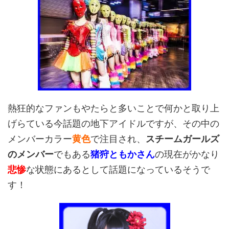
熱狂的なファンもやたらと多いことで何かと取り上
げらている今話題の地下アイドルですが、その中の
メンバーカラー
黄色
で注目され、
スチームガールズ
のメンバー
でもある
猪狩ともかさん
の現在がかなり
悲惨
な状態にあるとして話題になっているそうで
す！