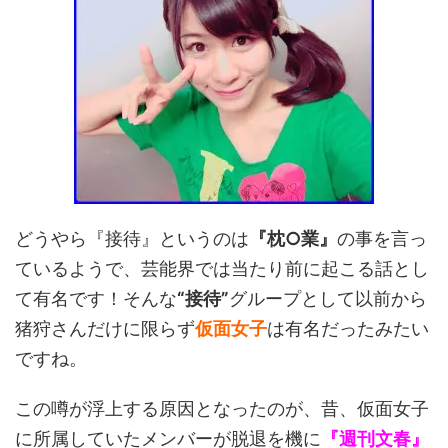
どうやら『接待』というのは
『枕○業』
の事を言っ
ているようで、芸能界では当たり前に起こる話とし
て有名です！そんな
“接待”
グループとして以前から
猪狩さんだけに限らず
仮面女子
は有名だったみたい
ですね。
この噂が浮上する原因となったのが、昔、仮面女子
に所属していたメンバーが脱退を機に
『週刊文春』