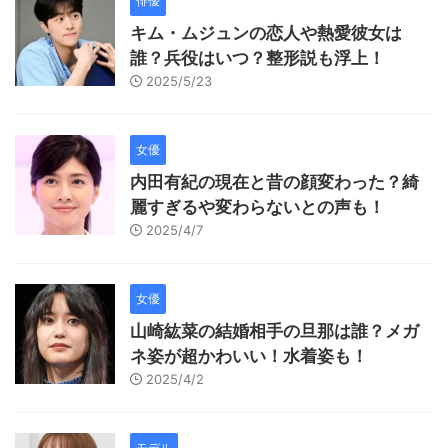
俳優
キム・ムジュンの恋人や熱愛彼女は
誰？兵役はいつ？整形説も浮上！
2025/5/23
女優
内田有紀の現在と昔の顔変わった？綺
麗すぎるや変わらないとの声も！
2025/4/7
女優
山崎紘菜の結婚相手の旦那は誰？メガ
ネ姿が超かわいい！水着姿も！
2025/4/2
モデル