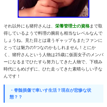
それ以外にも猪狩さんは、
栄養管理士の資格
まで取
得しているようで料理の腕前も相当なレベルなんで
しょうね。見た目とは違うギャップもまたファンに
とっては魅力の1つなのかもしれません！とにか
く、猪狩さんという人物は25歳に仮面女子のメンバ
ーになるまでひたすら努力してきた人物で、下積み
時代にもめげずに、ひた走ってきた素晴らしい子な
んです！
・脊髄損傷で車いす生活？現在が悲惨な状
態？？