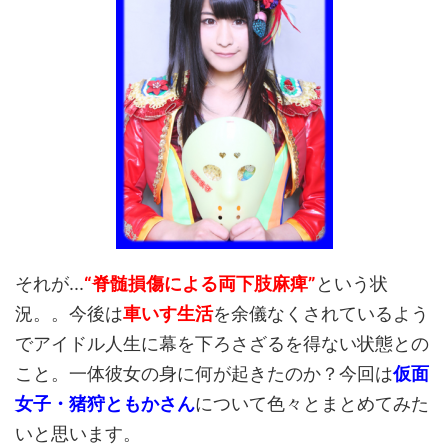
それが...
“脊髄損傷による両下肢麻痺”
という状
況。。今後は
車いす生活
を余儀なくされているよう
でアイドル人生に幕を下ろさざるを得ない状態との
こと。一体彼女の身に何が起きたのか？今回は
仮面
女子・猪狩ともかさん
について色々とまとめてみた
いと思います。