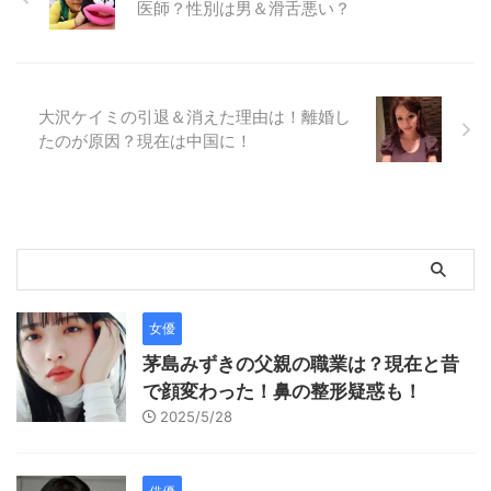
医師？性別は男＆滑舌悪い？
大沢ケイミの引退＆消えた理由は！離婚し
たのが原因？現在は中国に！
女優
茅島みずきの父親の職業は？現在と昔
で顔変わった！鼻の整形疑惑も！
2025/5/28