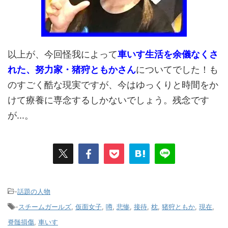
以上が、今回怪我によって
車いす生活を余儀なくさ
れた、努力家・猪狩ともかさん
についてでした！も
のすごく酷な現実ですが、今はゆっくりと時間をか
けて療養に専念するしかないでしょう。残念です
が...。
-
話題の人物
-
スチームガールズ
,
仮面女子
,
噂
,
悲惨
,
接待
,
枕
,
猪狩ともか
,
現在
,
脊髄損傷
,
車いす