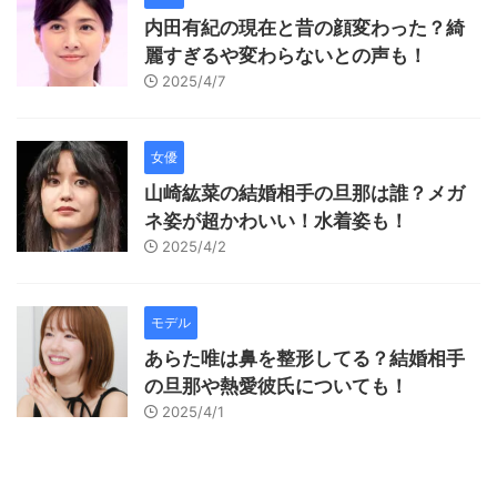
内田有紀の現在と昔の顔変わった？綺
麗すぎるや変わらないとの声も！
2025/4/7
女優
山崎紘菜の結婚相手の旦那は誰？メガ
ネ姿が超かわいい！水着姿も！
2025/4/2
モデル
あらた唯は鼻を整形してる？結婚相手
の旦那や熱愛彼氏についても！
2025/4/1