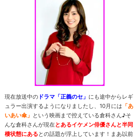
現在放送中の
ドラマ「正義のセ」
にも途中からレギ
ュラー出演するようになりましたし、10月には
「あ
いあい傘」
という映画まで控えている倉科さん♪そ
んな倉科さんが現在
とあるイケメン俳優さんと半同
棲状態にある
との話題が浮上しています！まあ以前