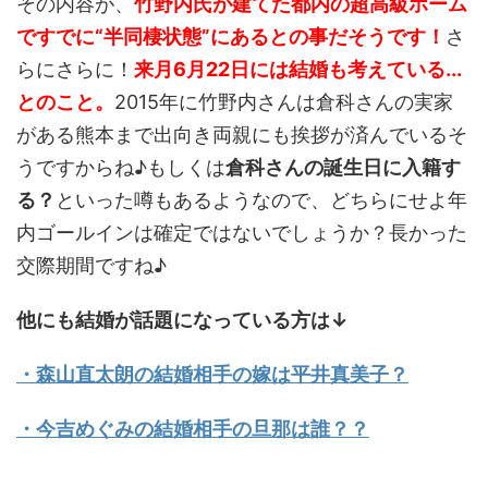
その内容が、
竹野内氏が建てた都内の超高級ホーム
ですでに“半同棲状態”にあるとの事だそうです！
さ
らにさらに！
来月6月22日には結婚も考えている...
とのこと。
2015年に竹野内さんは倉科さんの実家
がある熊本まで出向き両親にも挨拶が済んでいるそ
うですからね♪もしくは
倉科さんの誕生日に入籍す
る？
といった噂もあるようなので、どちらにせよ年
内ゴールインは確定ではないでしょうか？長かった
交際期間ですね♪
他にも結婚が話題になっている方は↓
・森山直太朗の結婚相手の嫁は平井真美子？
・今吉めぐみの結婚相手の旦那は誰？？