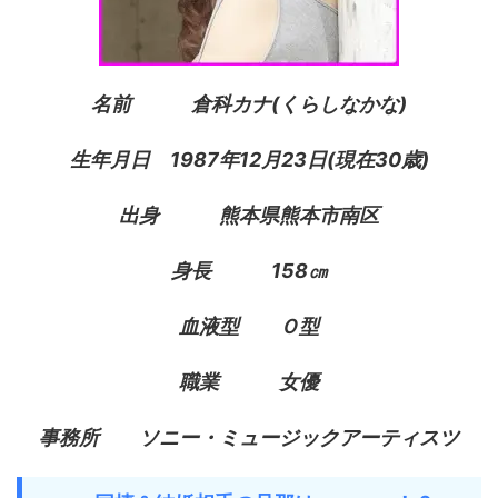
名前 倉科カナ(くらしなかな)
生年月日 1987年12月23日(現在30歳)
出身 熊本県熊本市南区
身長 158㎝
血液型 Ｏ型
職業 女優
事務所 ソニー・ミュージックアーティスツ