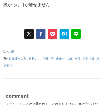
説からは目が離せません！
-
女優
-
お腹ぽっこり
,
倉科カナ
,
同棲
,
噂
,
妊娠中
,
現在
,
画像
,
竹野内豊
,
結
婚相手
comment
メールアドレスが公開されることはありません。
※
が付いてい