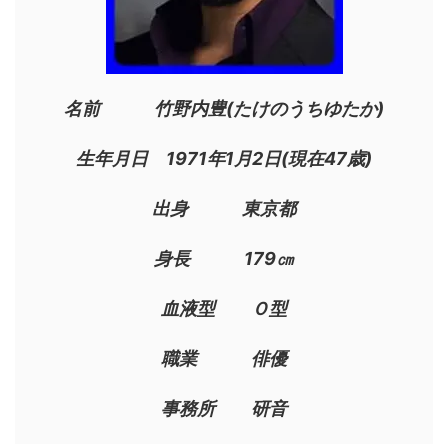
名前 竹野内豊(たけのうちゆたか)
生年月日 1971年1月2日(現在47歳)
出身 東京都
身長 179㎝
血液型 Ｏ型
職業 俳優
事務所 研音