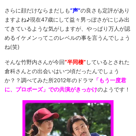
さらに顔だけならまだしも
“声”
の良さも定評があり
ますよね♪現在47歳にして益々男っぽさがにじみ出
てきているような気がしますが、やっぱり万人が認
めるイケメンってこのレベルの事を言うんでしょう
ね(笑)
そんな竹野内さんが今回
“半同棲”
しているとされた
倉科さんとの出会いはいつ頃だったんでしょう
か？？調べてみた所2012年のドラマ
「もう一度君
に、プロポーズ」での共演がきっかけ
のようです！