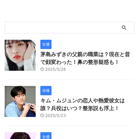
女優
茅島みずきの父親の職業は？現在と昔
で顔変わった！鼻の整形疑惑も！
2025/5/28
俳優
キム・ムジュンの恋人や熱愛彼女は
誰？兵役はいつ？整形説も浮上！
2025/5/23
女優