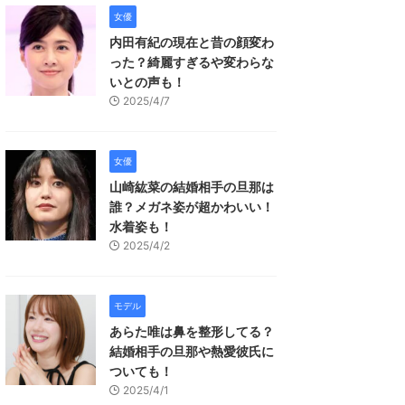
女優
内田有紀の現在と昔の顔変わ
った？綺麗すぎるや変わらな
いとの声も！
2025/4/7
女優
山崎紘菜の結婚相手の旦那は
誰？メガネ姿が超かわいい！
水着姿も！
2025/4/2
モデル
あらた唯は鼻を整形してる？
結婚相手の旦那や熱愛彼氏に
ついても！
2025/4/1