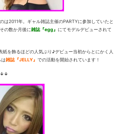
は2011年。ギャル雑誌主催のPARTYに参加していたと
その数か月後に
雑誌『egg』
にてモデルデビューされて
表紙を飾るほどの人気ぶり♪デビュー当初からとにかく人
らは
雑誌『JELLY』
での活動を開始されています！
↓↓