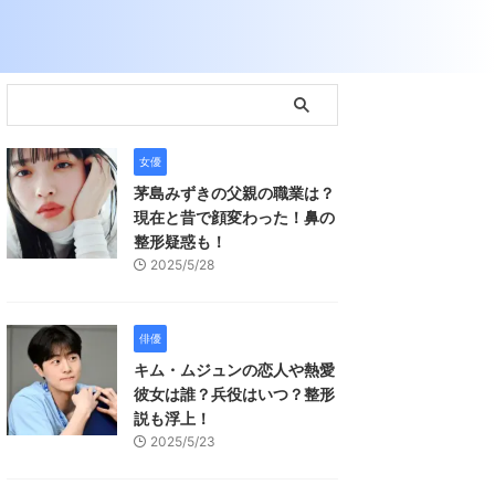
女優
茅島みずきの父親の職業は？
現在と昔で顔変わった！鼻の
整形疑惑も！
2025/5/28
俳優
キム・ムジュンの恋人や熱愛
彼女は誰？兵役はいつ？整形
説も浮上！
2025/5/23