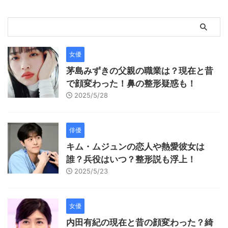
女優
茅島みずきの父親の職業は？現在と昔
で顔変わった！鼻の整形疑惑も！
2025/5/28
俳優
キム・ムジュンの恋人や熱愛彼女は
誰？兵役はいつ？整形説も浮上！
2025/5/23
女優
内田有紀の現在と昔の顔変わった？綺