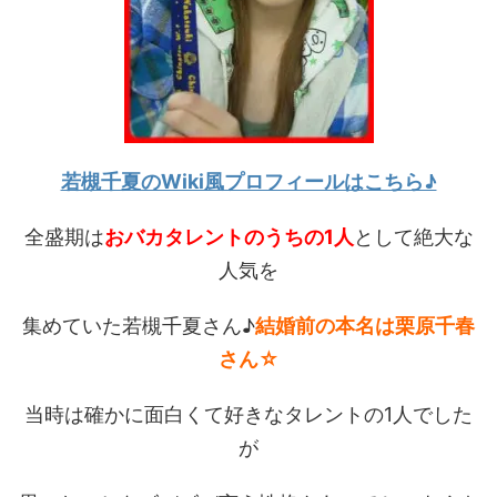
若槻千夏のWiki風プロフィールはこちら♪
全盛期は
おバカタレントのうちの1人
として絶大な
人気を
集めていた若槻千夏さん♪
結婚前の本名は栗原千春
さん☆
当時は確かに面白くて好きなタレントの1人でした
が