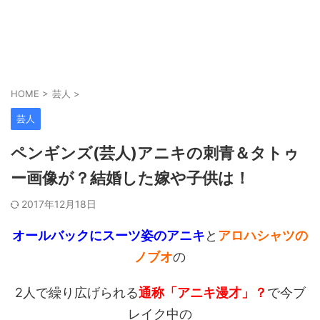
HOME
>
芸人
>
芸人
ペンギンズ(芸人)アニキの刺青＆タトゥ
ー画像が？結婚した嫁や子供は！
2017年12月18日
オールバックにスーツ姿のアニキ
と
アロハシャツの
ノブオ
の
2人で繰り広げられる
通称「アニキ漫才」？
で今ブ
レイク中の