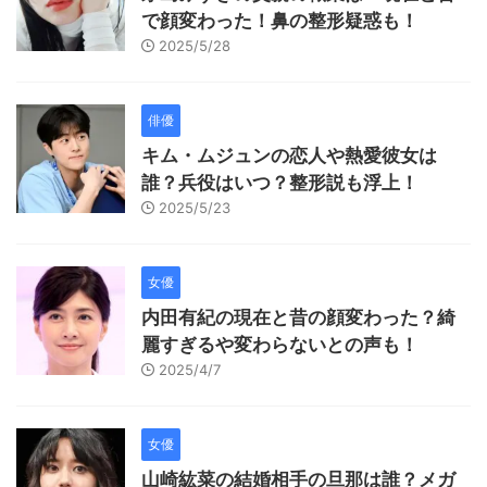
で顔変わった！鼻の整形疑惑も！
2025/5/28
俳優
キム・ムジュンの恋人や熱愛彼女は
誰？兵役はいつ？整形説も浮上！
2025/5/23
女優
内田有紀の現在と昔の顔変わった？綺
麗すぎるや変わらないとの声も！
2025/4/7
女優
山崎紘菜の結婚相手の旦那は誰？メガ