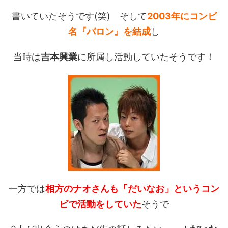
書いていたそうです(笑) そして
2003年にコンビ
名『バロン』を結成
し
当時は
吉本興業
に所属し活動していたそうです！
一方では
相方のナオさんも「だいなお」というコン
ビで活動をしていた
そうで