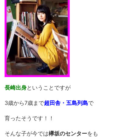
長崎出身
ということですが
3歳から7歳まで
超田舎・五島列島
で
育ったそうです！！
そんな子が今では
欅坂のセンター
をも