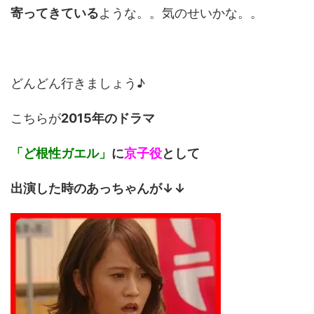
寄ってきている
ような。。気のせいかな。。
どんどん行きましょう♪
こちらが
2015年のドラマ
「ど根性ガエル」
に
京子役
として
出演した時のあっちゃんが↓↓