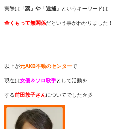
実際は
「薬」や「逮捕」
というキーワードは
全くもって無関係
だという事がわかりました！
以上が
元AKB不動のセンター
で
現在は
女優＆ソロ歌手
と
して活動を
する
前田敦子さん
についてでした☆彡