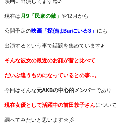
映画に出演してますね♪
現在は
月9「民衆の敵」
や12月から
公開予定の
映画「探偵はBarにいる3」
にも
出演するという事で話題を集めています♪
そんな彼女の最近のお顔が昔と比べて
だいぶ違うものになっているとの事...。
今回はそんな
元AKBの中心的メンバー
であり
現在女優として活躍中の前田敦子さん
について
調べてみたいと思います☆彡