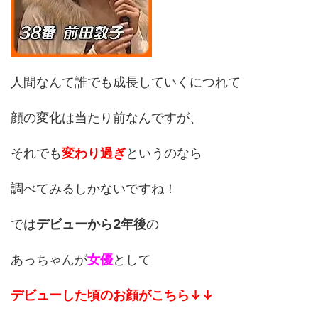
人間なんて誰でも成長していくにつれて
顔の変化は当たり前なんですが、
それでも
変わり過ぎ
というのなら
調べてみるしかないですね！
では
デビューから2年後
の
あっちゃんが
女優
として
デビューした頃のお顔がこちら↓↓