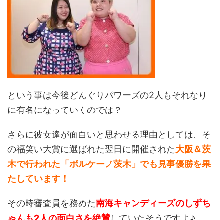
という事は今後どんぐりパワーズの2人もそれなり
に有名になっていくのでは？
さらに彼女達が面白いと思わせる理由としては、そ
の福笑い大賞に選ばれた翌日に開催された
大阪＆茨
木で行われた「ボルケーノ茨木」でも
見事優勝を果
たしています！
その時審査員を務めた
南海キャンディーズの
しずち
ゃんも2人の面白さを絶賛
していたそうですよ♪