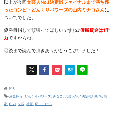
以上が今回
女芸人No.1決定戦
ファイナルまで勝ち残
った
コンビ・どんぐりパワーズの
山内ミナコさん
に
ついてでした。
優勝目指して頑張ってほしいですね♪
優勝賞金は1千
万
ですからね。
最後まで読んで頂きありがとうございました！
-
芸人
-
お金持ち
,
どんぐりパワーズ
,
みなこ
,
女芸人No.1決定戦THE W
,
実
家
,
山内
,
父親
,
社長
,
面白くない