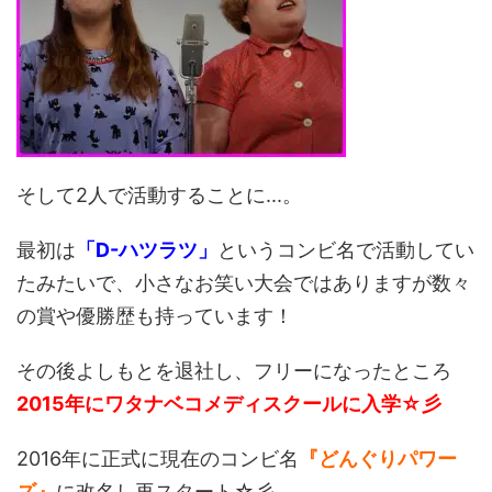
そして2人で活動することに...。
最初は
「D-ハツラツ」
というコンビ名で活動してい
たみたいで、小さなお笑い大会ではありますが数々
の賞や優勝歴も持っています！
その後よしもとを退社し、フリーになったところ
2015年にワタナベコメディ
スクールに入学☆彡
2016年に正式に現在のコンビ名
『どんぐりパワー
ズ』
に改名し再スタート☆彡