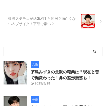
牧野ステテコが結婚相手と同居？面白くな
い＆ブサイク！下品で嫌い？
女優
茅島みずきの父親の職業は？現在と昔
で顔変わった！鼻の整形疑惑も！
2025/5/28
俳優