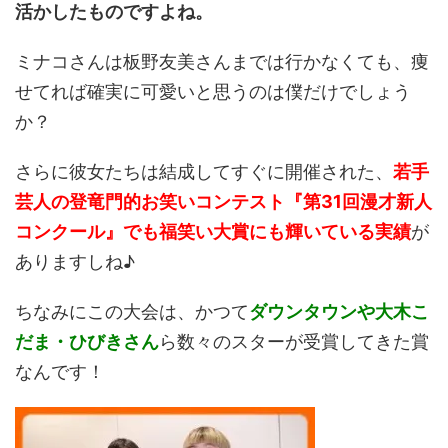
活かしたものですよね。
ミナコさんは板野友美さんまでは行かなくても、痩
せてれば確実に可愛いと思うのは僕だけでしょう
か？
さらに彼女たちは結成してすぐに開催された、
若手
芸人の登竜門的
お笑いコンテスト
『第31回漫才新人
コンクール』でも
福笑い大賞にも輝いている実績
が
ありますしね♪
ちなみにこの大会は、かつて
ダウンタウンや
大木こ
だま・ひびきさん
ら数々のスターが受賞してきた賞
なんです！