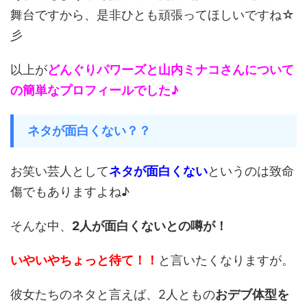
舞台ですから、是非ひとも頑張ってほしいですね☆
彡
以上が
どんぐりパワーズと
山内ミナコさんについて
の簡単な
プロフィールでした♪
ネタが面白くない？？
お笑い芸人として
ネタが面白くない
というのは致命
傷でもありますよね♪
そんな中、
2人が面白くないとの
噂が！
いやいやちょっと待て！！
と言いたくなりますが。
彼女たちのネタと言えば、2人ともの
おデブ体型を