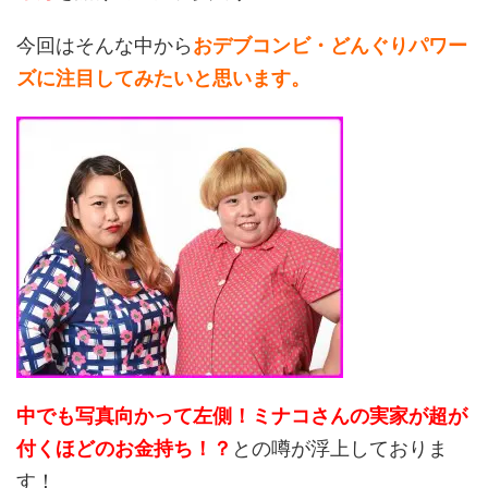
今回はそんな中から
おデブコンビ・
どんぐりパワー
ズに注目してみたいと
思います。
中でも写真向かって左側！ミナコさんの
実家が超が
付くほどのお金持ち！？
との噂が浮上しておりま
す！