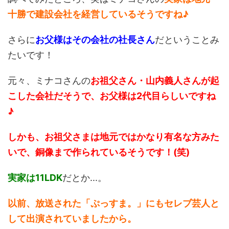
十勝で建設会社を
経営しているそうですね♪
さらに
お父様はその会社の
社長さん
だということみ
たいです！
元々、ミナコさんの
お祖父さん・山内義人さん
が起
こした会社だそうで、お父様は2代目
らしいですね
♪
しかも、お祖父さまは地元では
かなり有名な方みた
いで、
銅像まで作られているそうです！(笑)
実家は11LDK
だとか...。
以前、放送された「ぷっすま。」にも
セレブ芸人と
して出演されていましたから。