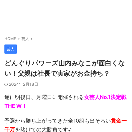
HOME
>
芸人
>
芸人
どんぐりパワーズ山内みなこが面白くな
い！父親は社長で実家がお金持ち？
2024年2月18日
遂に明後日、月曜日に開催される
女芸人No.1決定戦
THE W！
予選から勝ち上がってきた全10組も出そろい
賞金一
千万
を賭けての大勝負です♪