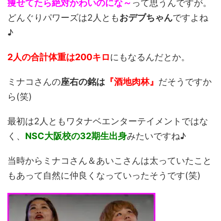
痩せてたら絶対かわいのにな～
って思うんですが。
どんぐりパワーズは2人とも
おデブちゃん
ですよね
♪
2人の合計体重は200キロ
にもなるんだとか。
ミナコさんの
座右の銘は
『酒地肉林』
だそうですか
ら(笑)
最初は2人ともワタナベエンターテイメントではな
く、
NSC大阪校の32期生出身
みたいですね♪
当時からミナコさん＆あいこさんは太っていたこと
もあって自然に仲良くなっていったそうです(笑)