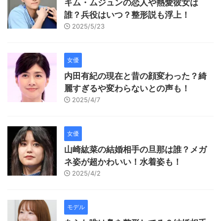
キム・ムジュンの恋人や熱愛彼女は
誰？兵役はいつ？整形説も浮上！
2025/5/23
女優
内田有紀の現在と昔の顔変わった？綺
麗すぎるや変わらないとの声も！
2025/4/7
女優
山崎紘菜の結婚相手の旦那は誰？メガ
ネ姿が超かわいい！水着姿も！
2025/4/2
モデル