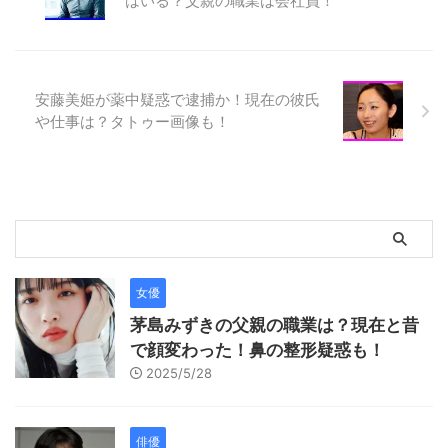
はいる？父親の職業は会社員！
安藤美姫が薬中疑惑で逮捕か！現在の彼氏
や仕事は？タトゥー画像も！
女優
茅島みずきの父親の職業は？現在と昔
で顔変わった！鼻の整形疑惑も！
2025/5/28
俳優