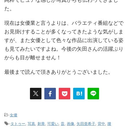
た。
現在は女優業と言うよりは、バラエティ番組などで
お見掛けすることが多くなってきたような気がしま
すが、また女優として色々な作品に出演している姿
も見てみたいですよね。今後の矢田さんの活躍ぶり
からも目が離せません！
最後まで読んで頂きありがとうございました。
-
女優
-
タトゥー
,
写真
,
刺青
,
可愛い
,
昔
,
画像
,
矢田亜希子
,
背中
,
腰