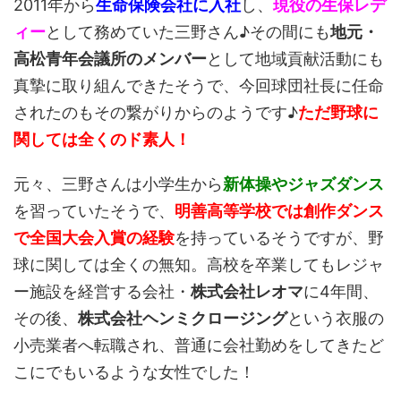
2011年から
生命保険会社に入社
し、
現役の生保レデ
ィー
として務めていた三野さん♪その間にも
地元・
高松青年会議所のメンバー
として地域貢献活動にも
真摯に取り組んできたそうで、今回球団社長に任命
されたのもその繋がりからのようです♪
ただ野球に
関しては全くのド素人！
元々、三野さんは小学生から
新体操やジャズダンス
を習っていたそうで、
明善高等学校では創作ダンス
で全国大会入賞の経験
を持っているそうですが、野
球に関しては全くの無知。高校を卒業してもレジャ
ー施設を経営する会社・
株式会社レオマ
に4年間、
その後、
株式会社ヘンミクロージング
という衣服の
小売業者へ転職され、普通に会社勤めをしてきたど
こにでもいるような女性でした！