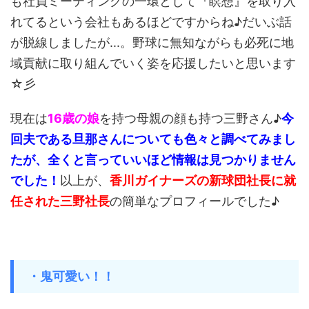
も社員ミーティングの一環として『瞑想』を取り入
れてるという会社もあるほどですからね♪だいぶ話
が脱線しましたが...。野球に無知ながらも必死に地
域貢献に取り組んでいく姿を応援したいと思います
☆彡
現在は
16歳の娘
を持つ母親の顔も持つ三野さん♪
今
回夫である旦那さんについても色々と調べてみまし
たが、全くと言っていいほど情報は見つかりません
でした！
以上が、
香川ガイナーズの新球団社長に就
任された三野社長
の簡単なプロフィールでした♪
・鬼可愛い！！