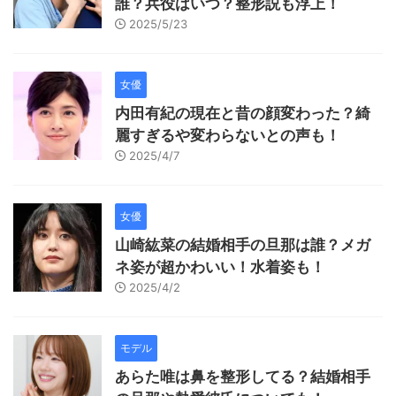
誰？兵役はいつ？整形説も浮上！
2025/5/23
女優
内田有紀の現在と昔の顔変わった？綺
麗すぎるや変わらないとの声も！
2025/4/7
女優
山崎紘菜の結婚相手の旦那は誰？メガ
ネ姿が超かわいい！水着姿も！
2025/4/2
モデル
あらた唯は鼻を整形してる？結婚相手