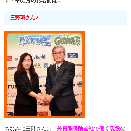
す！
その方のお名前は..
三野環さん♪
ちなみに三野さんは、
外資系保険会社で働く現役の