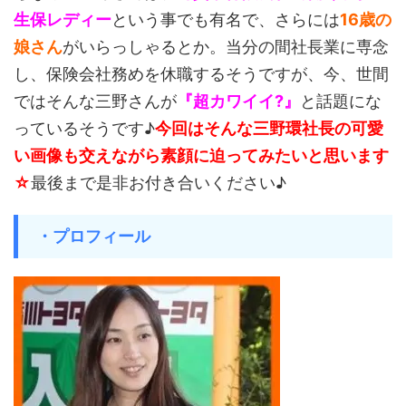
生保レディー
という事でも有名で、さらには
16歳の
娘さん
がいらっしゃるとか。当分の間社長業に専念
し、保険会社務めを休職するそうですが、今、世間
ではそんな三野さんが
『超カワイイ?』
と話題にな
っているそうです♪
今回はそんな三野環社長の可愛
い画像も交えながら素顔に迫ってみたいと思います
☆
最後まで是非お付き合いください♪
・プロフィール