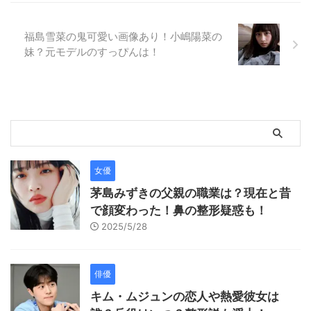
福島雪菜の鬼可愛い画像あり！小嶋陽菜の
妹？元モデルのすっぴんは！
女優
茅島みずきの父親の職業は？現在と昔
で顔変わった！鼻の整形疑惑も！
2025/5/28
俳優
キム・ムジュンの恋人や熱愛彼女は