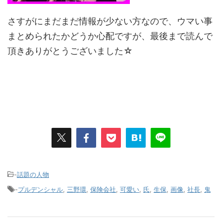
さすがにまだまだ情報が少ない方なので、ウマい事
まとめられたかどうか心配ですが、最後まで読んで
頂きありがとうございました☆
-
話題の人物
-
プルデンシャル
,
三野環
,
保険会社
,
可愛い
,
氏
,
生保
,
画像
,
社長
,
鬼