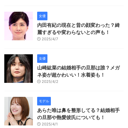
女優
内田有紀の現在と昔の顔変わった？綺
麗すぎるや変わらないとの声も！
2025/4/7
女優
山崎紘菜の結婚相手の旦那は誰？メガ
ネ姿が超かわいい！水着姿も！
2025/4/2
モデル
あらた唯は鼻を整形してる？結婚相手
の旦那や熱愛彼氏についても！
2025/4/1