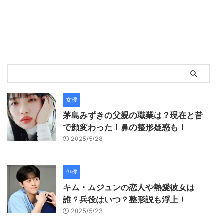
女優
茅島みずきの父親の職業は？現在と昔
で顔変わった！鼻の整形疑惑も！
2025/5/28
俳優
キム・ムジュンの恋人や熱愛彼女は
誰？兵役はいつ？整形説も浮上！
2025/5/23