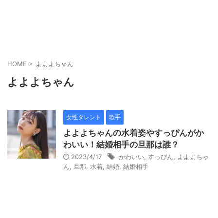
HOME
>
よよよちゃん
よよよちゃん
女性タレント
歌手
よよよちゃんの水着姿やすっぴんがか
わいい！結婚相手の旦那は誰？
2023/4/17
かわいい
,
すっぴん
,
よよよちゃ
ん
,
旦那
,
水着
,
結婚
,
結婚相手