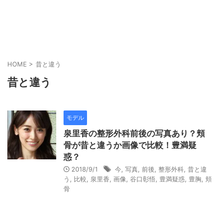
HOME
>
昔と違う
昔と違う
モデル
泉里香の整形外科前後の写真あり？頬
骨が昔と違うか画像で比較！豊満疑
惑？
2018/9/1
今
,
写真
,
前後
,
整形外科
,
昔と違
う
,
比較
,
泉里香
,
画像
,
谷口彰悟
,
豊満疑惑
,
豊胸
,
頬
骨