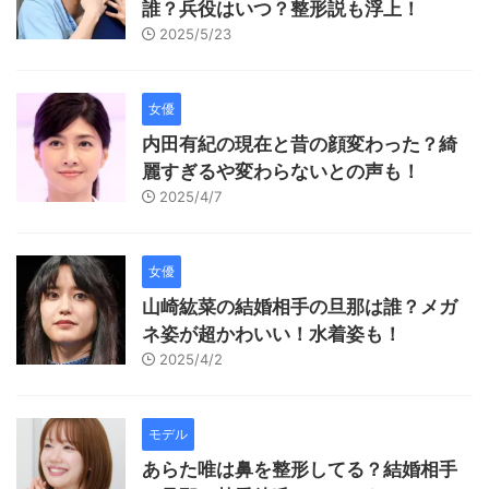
誰？兵役はいつ？整形説も浮上！
2025/5/23
女優
内田有紀の現在と昔の顔変わった？綺
麗すぎるや変わらないとの声も！
2025/4/7
女優
山崎紘菜の結婚相手の旦那は誰？メガ
ネ姿が超かわいい！水着姿も！
2025/4/2
モデル
あらた唯は鼻を整形してる？結婚相手