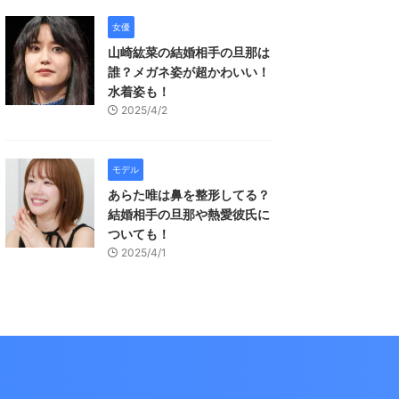
女優
山崎紘菜の結婚相手の旦那は
誰？メガネ姿が超かわいい！
水着姿も！
2025/4/2
モデル
あらた唯は鼻を整形してる？
結婚相手の旦那や熱愛彼氏に
ついても！
2025/4/1