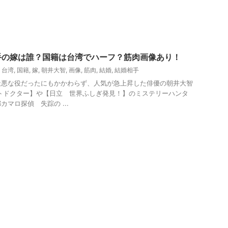
手の嫁は誰？国籍は台湾でハーフ？筋肉画像あり！
,
台湾
,
国籍
,
嫁
,
朝井大智
,
画像
,
筋肉
,
結婚
,
結婚相手
最悪な役だったにもかかわらず、人気が急上昇した俳優の朝井大智
トドクター】や【日立 世界ふしぎ発見！】のミステリーハンタ
マロ探偵 失踪の ...