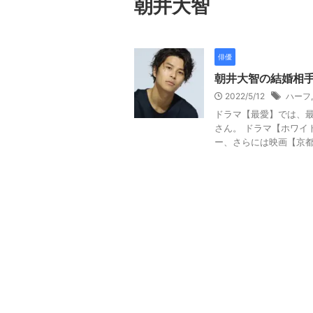
朝井大智
俳優
朝井大智の結婚相
2022/5/12
ハーフ
ドラマ【最愛】では、
さん。 ドラマ【ホワイ
ー、さらには映画【京都カ