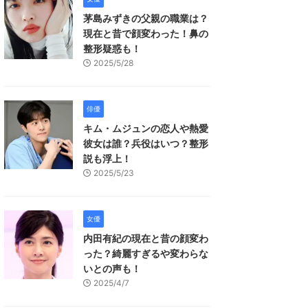
茅島みずきの父親の職業は？
現在と昔で顔変わった！鼻の
整形疑惑も！
2025/5/28
俳優
キム・ムジュンの恋人や熱愛
彼女は誰？兵役はいつ？整形
説も浮上！
2025/5/23
女優
内田有紀の現在と昔の顔変わ
った？綺麗すぎるや変わらな
いとの声も！
2025/4/7