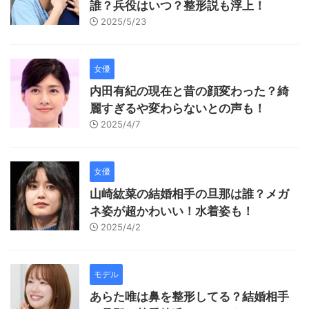
誰？兵役はいつ？整形説も浮上！
2025/5/23
女優
内田有紀の現在と昔の顔変わった？綺
麗すぎるや変わらないとの声も！
2025/4/7
女優
山崎紘菜の結婚相手の旦那は誰？メガ
ネ姿が超かわいい！水着姿も！
2025/4/2
モデル
あらた唯は鼻を整形してる？結婚相手