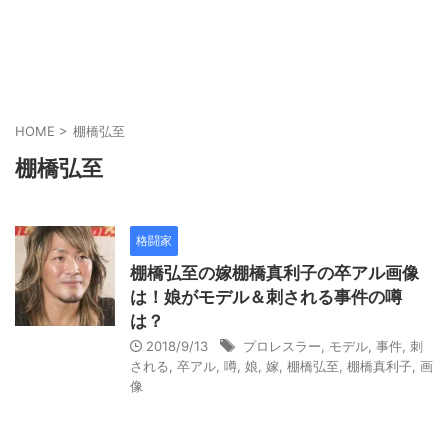
HOME
>
棚橋弘至
棚橋弘至
格闘家
棚橋弘至の嫁棚橋真利子の卒アル画像
は！娘がモデル＆刺される事件の噂
は？
2018/9/13
プロレスラー
,
モデル
,
事件
,
刺
される
,
卒アル
,
噂
,
娘
,
嫁
,
棚橋弘至
,
棚橋真利子
,
画
像