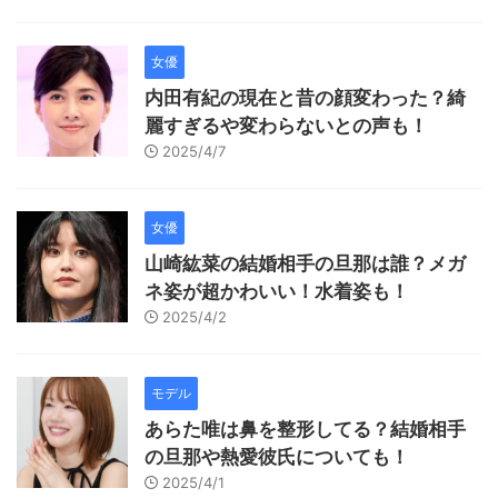
女優
内田有紀の現在と昔の顔変わった？綺
麗すぎるや変わらないとの声も！
2025/4/7
女優
山崎紘菜の結婚相手の旦那は誰？メガ
ネ姿が超かわいい！水着姿も！
2025/4/2
モデル
あらた唯は鼻を整形してる？結婚相手
の旦那や熱愛彼氏についても！
2025/4/1