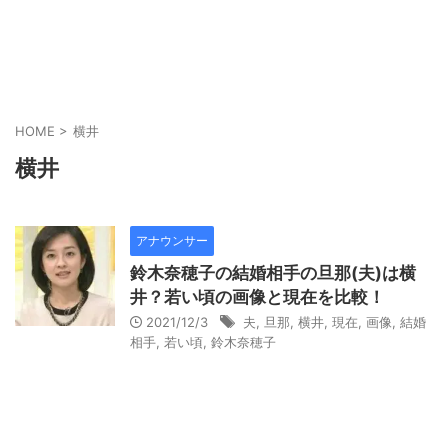
HOME
>
横井
横井
アナウンサー
鈴木奈穂子の結婚相手の旦那(夫)は横
井？若い頃の画像と現在を比較！
2021/12/3
夫
,
旦那
,
横井
,
現在
,
画像
,
結婚
相手
,
若い頃
,
鈴木奈穂子