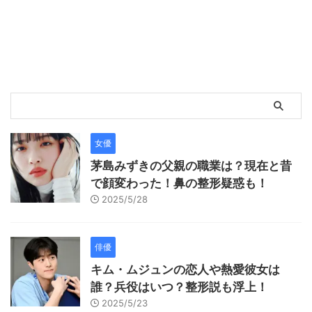
女優
茅島みずきの父親の職業は？現在と昔
で顔変わった！鼻の整形疑惑も！
2025/5/28
俳優
キム・ムジュンの恋人や熱愛彼女は
誰？兵役はいつ？整形説も浮上！
2025/5/23