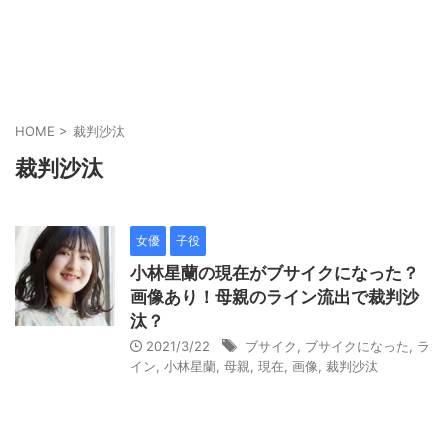
HOME
>
裁判沙汰
裁判沙汰
女優
子役
小林星蘭の現在がブサイクになった？
画像あり！母親のライン流出で裁判沙
汰？
2021/3/22
ブサイク
,
ブサイクになった
,
ラ
イン
,
小林星蘭
,
母親
,
現在
,
画像
,
裁判沙汰