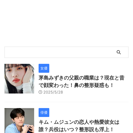
女優
茅島みずきの父親の職業は？現在と昔
で顔変わった！鼻の整形疑惑も！
2025/5/28
俳優
キム・ムジュンの恋人や熱愛彼女は
誰？兵役はいつ？整形説も浮上！