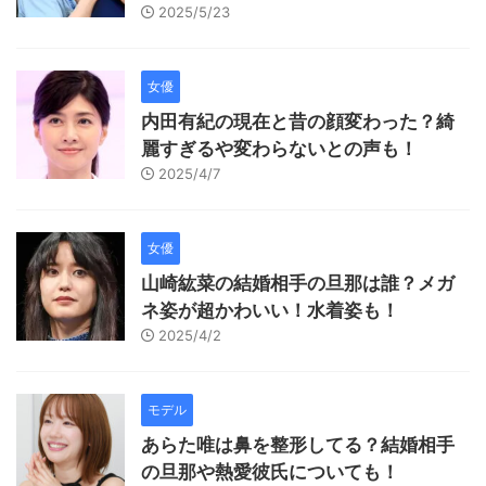
2025/5/23
女優
内田有紀の現在と昔の顔変わった？綺
麗すぎるや変わらないとの声も！
2025/4/7
女優
山崎紘菜の結婚相手の旦那は誰？メガ
ネ姿が超かわいい！水着姿も！
2025/4/2
モデル
あらた唯は鼻を整形してる？結婚相手
の旦那や熱愛彼氏についても！