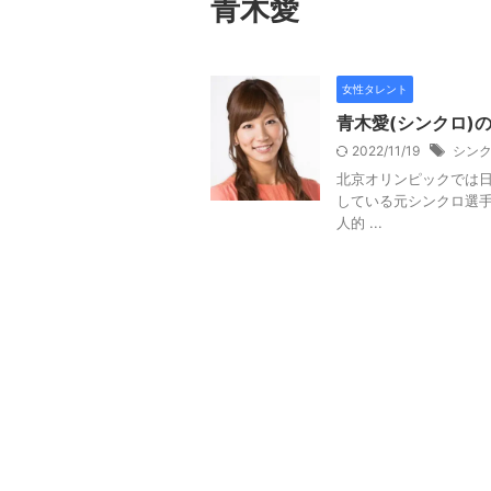
青木愛
女性タレント
青木愛(シンクロ)
2022/11/19
シン
北京オリンピックでは
している元シンクロ選手の青木愛
人的 ...