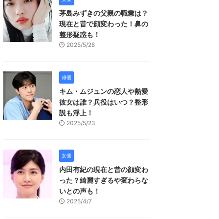
茅島みずきの父親の職業は？
現在と昔で顔変わった！鼻の
整形疑惑も！
2025/5/28
俳優
キム・ムジュンの恋人や熱愛
彼女は誰？兵役はいつ？整形
説も浮上！
2025/5/23
女優
内田有紀の現在と昔の顔変わ
った？綺麗すぎるや変わらな
いとの声も！
2025/4/7