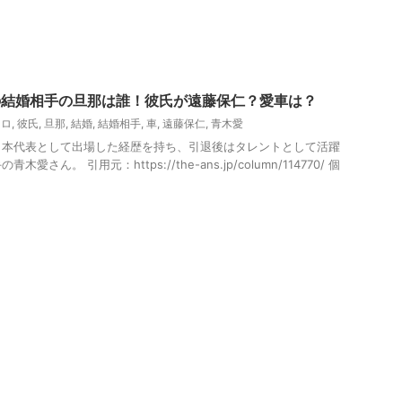
の結婚相手の旦那は誰！彼氏が遠藤保仁？愛車は？
クロ
,
彼氏
,
旦那
,
結婚
,
結婚相手
,
車
,
遠藤保仁
,
青木愛
日本代表として出場した経歴を持ち、引退後はタレントとして活躍
さん。 引用元：https://the-ans.jp/column/114770/ 個