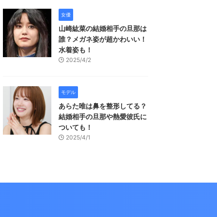
女優
山崎紘菜の結婚相手の旦那は
誰？メガネ姿が超かわいい！
水着姿も！
2025/4/2
モデル
あらた唯は鼻を整形してる？
結婚相手の旦那や熱愛彼氏に
ついても！
2025/4/1