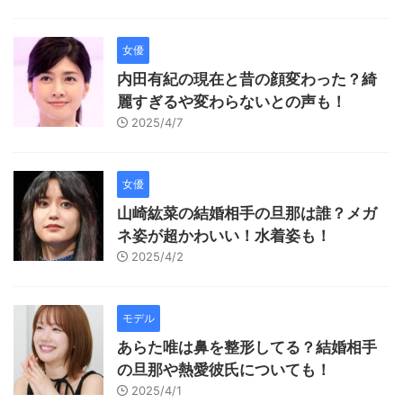
女優
内田有紀の現在と昔の顔変わった？綺
麗すぎるや変わらないとの声も！
2025/4/7
女優
山崎紘菜の結婚相手の旦那は誰？メガ
ネ姿が超かわいい！水着姿も！
2025/4/2
モデル
あらた唯は鼻を整形してる？結婚相手
の旦那や熱愛彼氏についても！
2025/4/1