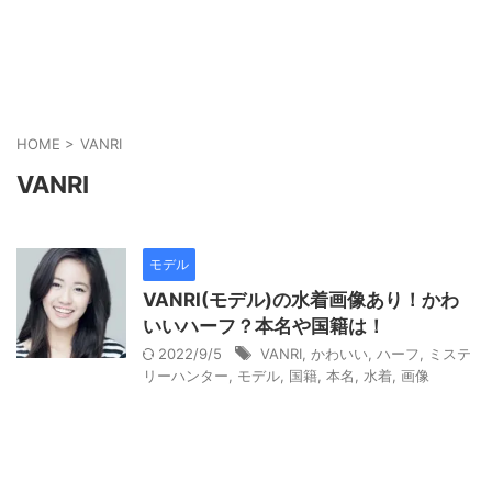
HOME
>
VANRI
VANRI
モデル
VANRI(モデル)の水着画像あり！かわ
いいハーフ？本名や国籍は！
2022/9/5
VANRI
,
かわいい
,
ハーフ
,
ミステ
リーハンター
,
モデル
,
国籍
,
本名
,
水着
,
画像