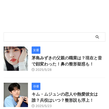
女優
茅島みずきの父親の職業は？現在と昔
で顔変わった！鼻の整形疑惑も！
2025/5/28
俳優
キム・ムジュンの恋人や熱愛彼女は
誰？兵役はいつ？整形説も浮上！
2025/5/23