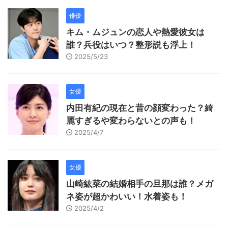
俳優
キム・ムジュンの恋人や熱愛彼女は
誰？兵役はいつ？整形説も浮上！
2025/5/23
女優
内田有紀の現在と昔の顔変わった？綺
麗すぎるや変わらないとの声も！
2025/4/7
女優
山崎紘菜の結婚相手の旦那は誰？メガ
ネ姿が超かわいい！水着姿も！
2025/4/2