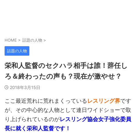
HOME
>
話題の人物
>
話題の人物
栄和人監督のセクハラ相手は誰！辞任し
ろ＆終わったの声も？現在が激やせ？
2018年3月15日
ここ最近荒れに荒れまくっている
レスリング界
です
が、その中心的な人物として連日ワイドショーで取
り上げられているのが
レスリング協会女子強化委員
長に就く栄和人監督です！