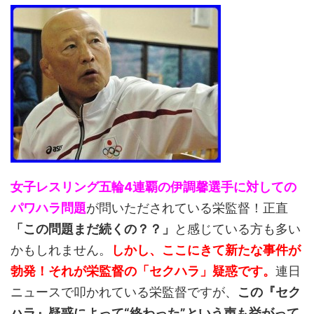
女子レスリング五輪4連覇の伊調馨選手に対しての
パワハラ問題
が問いただされている栄監督！正直
「この問題まだ続くの？？」
と感じている方も多い
かもしれません。
しかし、ここにきて新たな事件が
勃発！それが栄監督の「セクハラ」疑惑です。
連日
ニュースで叩かれている栄監督ですが、
この『セク
ハラ』疑惑によって“終わった”という声も挙がって