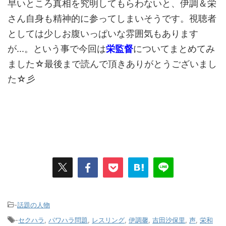
早いところ真相を究明してもらわないと、伊調＆栄
さん自身も精神的に参ってしまいそうです。視聴者
としては少しお腹いっぱいな雰囲気もあります
が...。という事で今回は
栄監督
についてまとめてみ
ました☆最後まで読んで頂きありがとうございまし
た☆彡
-
話題の人物
-
セクハラ
,
パワハラ問題
,
レスリング
,
伊調馨
,
吉田沙保里
,
声
,
栄和