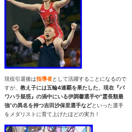
現役引退後は
指導者
として活躍することになるので
すが、
教え子には五輪4連覇を果たした、現在『パ
ワハラ疑惑』の渦中にいる伊調馨選手や“霊長類最
強”の異名を持つ吉田沙保里選手など
といった選手
をメダリストに育て上げたほどの実力！