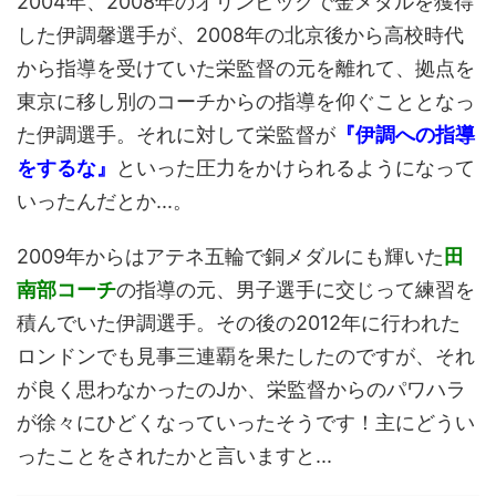
2004年、2008年のオリンピックで金メダルを獲得
した伊調馨選手が、2008年の北京後から高校時代
から指導を受けていた栄監督の元を離れて、拠点を
東京に移し別のコーチからの指導を仰ぐこととなっ
た伊調選手。それに対して栄監督が
『伊調への指導
をするな』
といった圧力をかけられるようになって
いったんだとか...。
2009年からはアテネ五輪で銅メダルにも輝いた
田
南部コーチ
の指導の元、男子選手に交じって練習を
積んでいた伊調選手。その後の2012年に行われた
ロンドンでも見事三連覇を果たしたのですが、それ
が良く思わなかったのJか、栄監督からのパワハラ
が徐々にひどくなっていったそうです！主にどうい
ったことをされたかと言いますと...