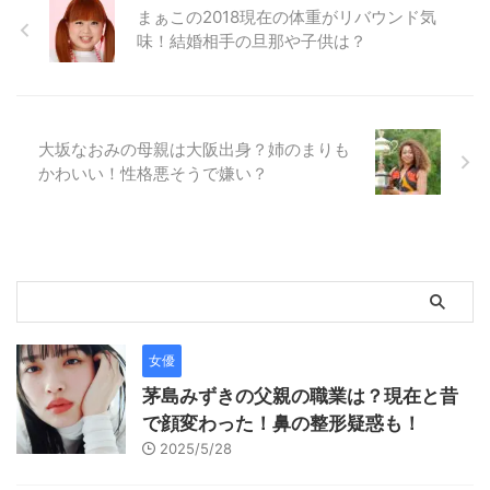
まぁこの2018現在の体重がリバウンド気
味！結婚相手の旦那や子供は？
大坂なおみの母親は大阪出身？姉のまりも
かわいい！性格悪そうで嫌い？
女優
茅島みずきの父親の職業は？現在と昔
で顔変わった！鼻の整形疑惑も！
2025/5/28