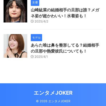
女優
山崎紘菜の結婚相手の旦那は誰？メガ
ネ姿が超かわいい！水着姿も！
2025/4/2
モデル
あらた唯は鼻を整形してる？結婚相手
の旦那や熱愛彼氏についても！
2025/4/1
エンタメJOKER
© 2026 エンタメJOKER