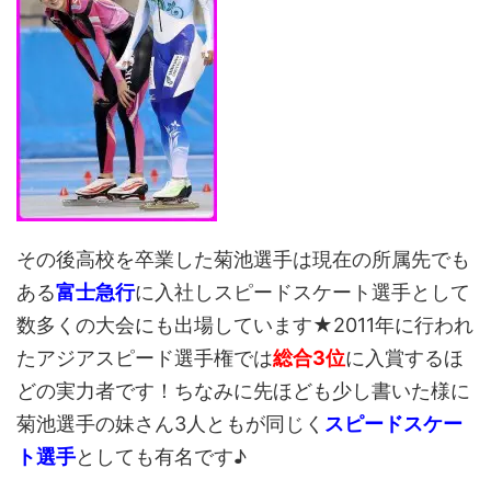
その後高校を卒業した菊池選手は現在の所属先でも
ある
富士急行
に入社しスピードスケート選手として
数多くの大会にも出場しています★2011年に行われ
たアジアスピード選手権では
総合3位
に入賞するほ
どの実力者です！ちなみに先ほども少し書いた様に
菊池選手の妹さん3人ともが同じく
スピードスケー
ト選手
としても有名です♪