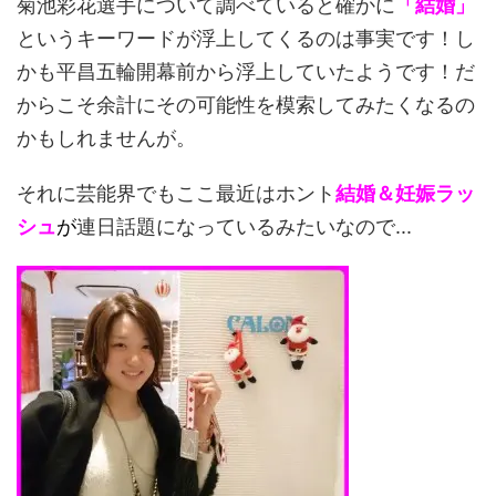
菊池彩花選手について調べていると確かに
「結婚」
というキーワードが浮上してくるのは事実です！し
かも平昌五輪開幕前から浮上していたようです！だ
からこそ余計にその可能性を模索してみたくなるの
かもしれませんが。
それに芸能界でもここ最近はホント
結婚＆妊娠ラッ
シュ
が
連日話題になっているみたいなので...