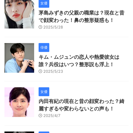
女優
茅島みずきの父親の職業は？現在と昔
で顔変わった！鼻の整形疑惑も！
2025/5/28
俳優
キム・ムジュンの恋人や熱愛彼女は
誰？兵役はいつ？整形説も浮上！
2025/5/23
女優
内田有紀の現在と昔の顔変わった？綺
麗すぎるや変わらないとの声も！
2025/4/7