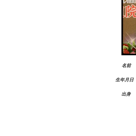
名前
生年月日 
出身