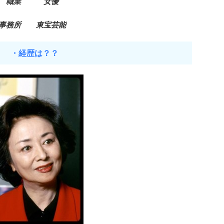
職業 女優
事務所 東宝芸能
・経歴は？？