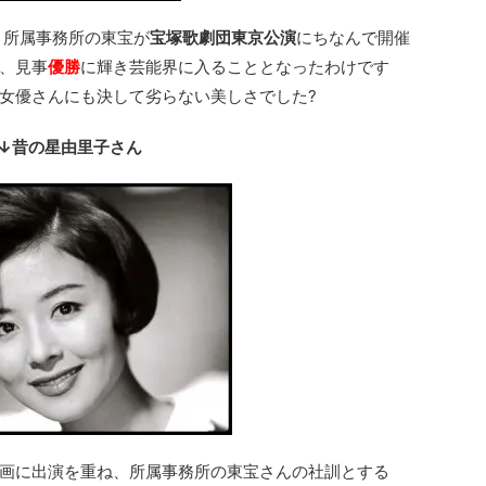
。所属事務所の東宝が
宝塚歌劇団東京公演
にちなんで開催
、見事
優勝
に輝き芸能界に入ることとなったわけです
女優さんにも決して劣らない美しさでした?
↓昔の星由里子さん
画に出演を重ね、所属事務所の東宝さんの社訓とする