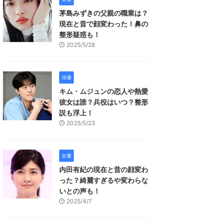
茅島みずきの父親の職業は？
現在と昔で顔変わった！鼻の
整形疑惑も！
2025/5/28
俳優
キム・ムジュンの恋人や熱愛
彼女は誰？兵役はいつ？整形
説も浮上！
2025/5/23
女優
内田有紀の現在と昔の顔変わ
った？綺麗すぎるや変わらな
いとの声も！
2025/4/7