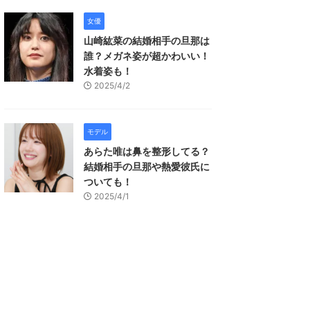
女優
山崎紘菜の結婚相手の旦那は
誰？メガネ姿が超かわいい！
水着姿も！
2025/4/2
モデル
あらた唯は鼻を整形してる？
結婚相手の旦那や熱愛彼氏に
ついても！
2025/4/1