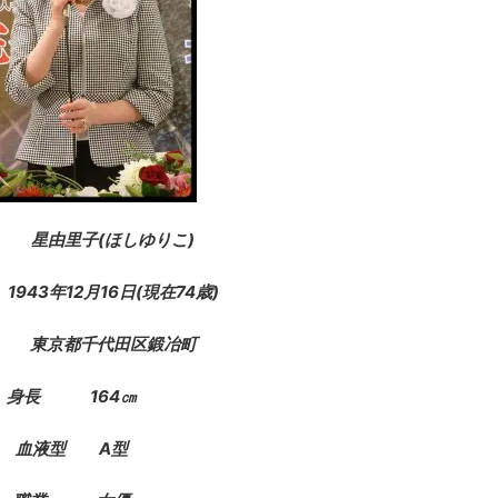
 星由里子(ほしゆりこ)
1943年12月16日(現在74歳)
 東京都千代田区鍛冶町
身長 164㎝
血液型 A型