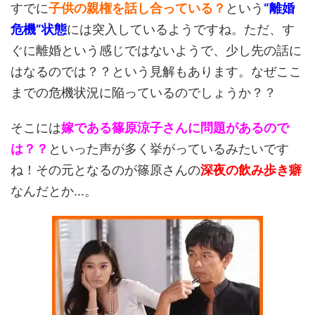
すでに
子供の親権を話し合っている？
という
“離婚
危機”状態
には突入しているようですね。ただ、す
ぐに離婚という感じではないようで、少し先の話に
はなるのでは？？という見解もあります。なぜここ
までの危機状況に陥っているのでしょうか？？
そこには
嫁である篠原涼子さんに問題があるので
は？？
といった声が多く挙がっているみたいです
ね！その元となるのが篠原さんの
深夜の飲み歩き癖
なんだとか...。