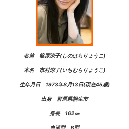
名前 篠原涼子(しのはらりょうこ)
本名 市村涼子(いちむらりょうこ)
生年月日 1973年8月13日(現在45歳)
出身 群馬県桐生市
身長 162㎝
血液型 B型