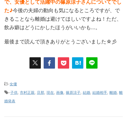
で、女優として活躍中の篠原涼子さんについてでし
た♪
今後の夫婦の動向も気になるところですが、で
きることなら離婚は避けてほしいですよね！ただ、
飲み癖はどうにかしたほうがいいかも...。
最後まで読んで頂きありがとうございました☆彡
-
女優
-
子供
,
市村正親
,
旦那
,
現在
,
画像
,
篠原涼子
,
結婚
,
結婚相手
,
離婚
,
離
婚発表