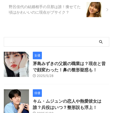
野呂佳代の結婚相手の旦那は誰！痩せてた
頃はかわいいのに現在がブサイク？
女優
茅島みずきの父親の職業は？現在と昔
で顔変わった！鼻の整形疑惑も！
2025/5/28
俳優
キム・ムジュンの恋人や熱愛彼女は
誰？兵役はいつ？整形説も浮上！