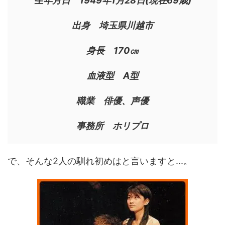
生年月日 1949年1月28日(現在69歳)
出身 埼玉県川越市
身長 170㎝
血液型 A型
職業 俳優、声優
事務所 ホリプロ
で、そんな2人の馴れ初めはと言いますと...。