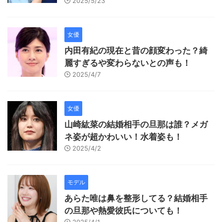
2025/5/23
女優
内田有紀の現在と昔の顔変わった？綺
麗すぎるや変わらないとの声も！
2025/4/7
女優
山崎紘菜の結婚相手の旦那は誰？メガ
ネ姿が超かわいい！水着姿も！
2025/4/2
モデル
あらた唯は鼻を整形してる？結婚相手
の旦那や熱愛彼氏についても！