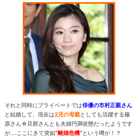
それと同時にプライベートでは
俳優の市村正親さん
と結婚して、現在は
2児の母親
としても活躍する篠
原さん☆旦那さんとも夫婦円満状態だったようです
が....ここにきて突如
“離婚危機”
という噂が！？