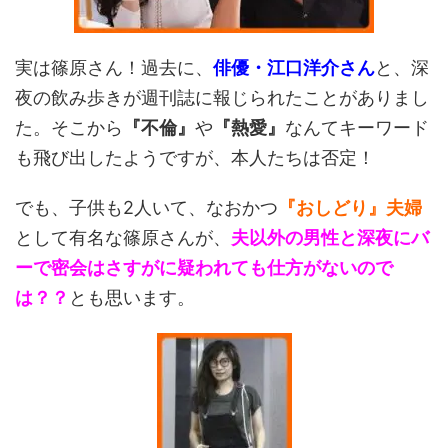
実は篠原さん！過去に、
俳優・江口洋介さん
と、深
夜の飲み歩きが週刊誌に報じられたことがありまし
た。そこから
『不倫』
や
『熱愛』
なんてキーワード
も飛び出したようですが、本人たちは否定！
でも、子供も2人いて、なおかつ
『おしどり』夫婦
として有名な篠原さんが、
夫以外の男性と深夜にバ
ーで密会はさすがに疑われても仕方がないので
は？？
とも思います。