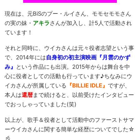
現在は、元BiSのプー・ルイさん、モモセモモさん
の実の妹・
アキラ
さんが加入し、計5人で活動され
ています！
それと同時に、ウイカさんは元々役者志望という事
で、2014年には
自身初の初主演映画『月雲のかず
み』
という作品にも出演。2015年からは舞台を中
心に役者としての活動も行っています♪ちなみにウ
イカさんが所属している
『BILLIE IDLE』
ですが、
本人は
還暦
まで続けると、以前受けたインタビュー
でおっしゃっていました(笑)
以上が、歌手＆役者として活動中のファーストサマ
ーウイカさんに関する簡単な経歴についてでした☆
彡