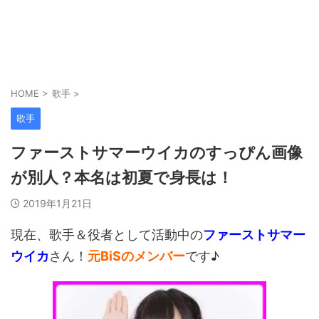
HOME
>
歌手
>
歌手
ファーストサマーウイカのすっぴん画像
が別人？本名は初夏で身長は！
2019年1月21日
現在、歌手＆役者として活動中の
ファーストサマー
ウイカ
さん！
元BiSのメンバー
です♪