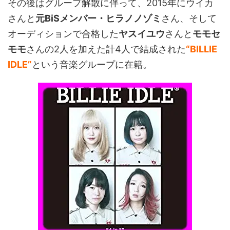
その後はグループ解散に伴って、2015年にウイカ
さんと
元BiSメンバー・ヒラノノゾミ
さん、そして
オーディションで合格した
ヤスイユウ
さんと
モモセ
モモ
さんの2人を加えた計4人で結成された
“BILLIE
IDLE”
という音楽グループに在籍。