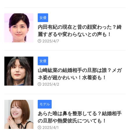
女優
内田有紀の現在と昔の顔変わった？綺
麗すぎるや変わらないとの声も！
2025/4/7
女優
山崎紘菜の結婚相手の旦那は誰？メガ
ネ姿が超かわいい！水着姿も！
2025/4/2
モデル
あらた唯は鼻を整形してる？結婚相手
の旦那や熱愛彼氏についても！
2025/4/1