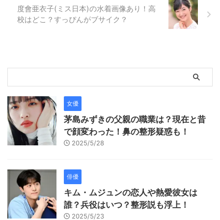
度會亜衣子(ミス日本)の水着画像あり！高
校はどこ？すっぴんがブサイク？
女優
茅島みずきの父親の職業は？現在と昔
で顔変わった！鼻の整形疑惑も！
2025/5/28
俳優
キム・ムジュンの恋人や熱愛彼女は
誰？兵役はいつ？整形説も浮上！
2025/5/23