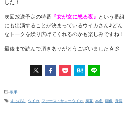
した！
次回放送予定の特番
『女が女に怒る夜』
という番組
にも出演することが決まっているウイカさん♪どん
なトークを繰り広げてくれるのかも楽しみですね！
最後まで読んで頂きありがとうございました☆彡
-
歌手
-
すっぴん
,
ウイカ
,
ファーストサマーウイカ
,
初夏
,
本名
,
画像
,
身長