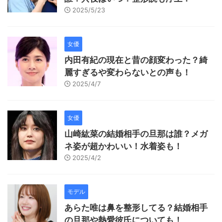
2025/5/23
女優
内田有紀の現在と昔の顔変わった？綺
麗すぎるや変わらないとの声も！
2025/4/7
女優
山崎紘菜の結婚相手の旦那は誰？メガ
ネ姿が超かわいい！水着姿も！
2025/4/2
モデル
あらた唯は鼻を整形してる？結婚相手
の旦那や熱愛彼氏についても！