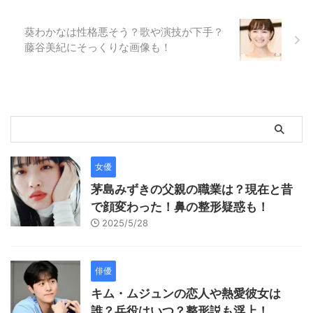
葵わかなは性格悪そう？歌や演技が下手？
藤谷美紀にそっくりな画像も！
女優
茅島みずきの父親の職業は？現在と昔
で顔変わった！鼻の整形疑惑も！
2025/5/28
俳優
キム・ムジュンの恋人や熱愛彼女は
誰？兵役はいつ？整形説も浮上！