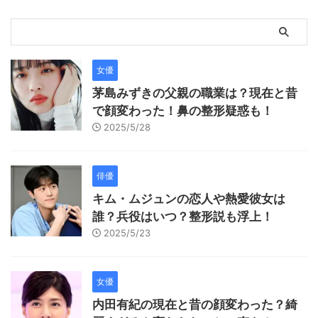
女優
茅島みずきの父親の職業は？現在と昔
で顔変わった！鼻の整形疑惑も！
2025/5/28
俳優
キム・ムジュンの恋人や熱愛彼女は
誰？兵役はいつ？整形説も浮上！
2025/5/23
女優
内田有紀の現在と昔の顔変わった？綺