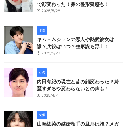
で顔変わった！鼻の整形疑惑も！
2025/5/28
俳優
キム・ムジュンの恋人や熱愛彼女は
誰？兵役はいつ？整形説も浮上！
2025/5/23
女優
内田有紀の現在と昔の顔変わった？綺
麗すぎるや変わらないとの声も！
2025/4/7
女優
山崎紘菜の結婚相手の旦那は誰？メガ