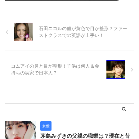
石田ニコルの歯が黄色で目が整形？ファー
ストクラスでの英語が上手い！
コムアイの鼻と目が整形！子供は何人＆金
持ちの実家で日本人？
女優
茅島みずきの父親の職業は？現在と昔