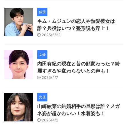
俳優
キム・ムジュンの恋人や熱愛彼女は
誰？兵役はいつ？整形説も浮上！
2025/5/23
女優
内田有紀の現在と昔の顔変わった？綺
麗すぎるや変わらないとの声も！
2025/4/7
女優
山崎紘菜の結婚相手の旦那は誰？メガ
ネ姿が超かわいい！水着姿も！
2025/4/2