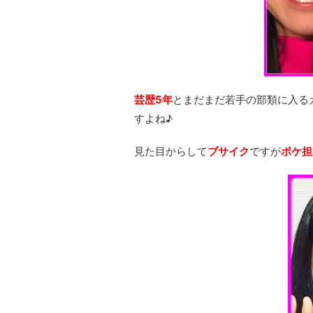
芸歴5年
とまだまだ若手の部類に入る
すよね♪
見た目からして
ブサイク
ですが
ボケ担