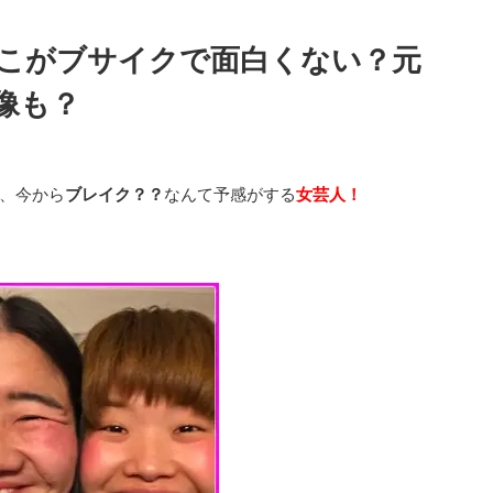
こがブサイクで面白くない？元
像も？
、今から
ブレイク？？
なんて予感がする
女芸人！