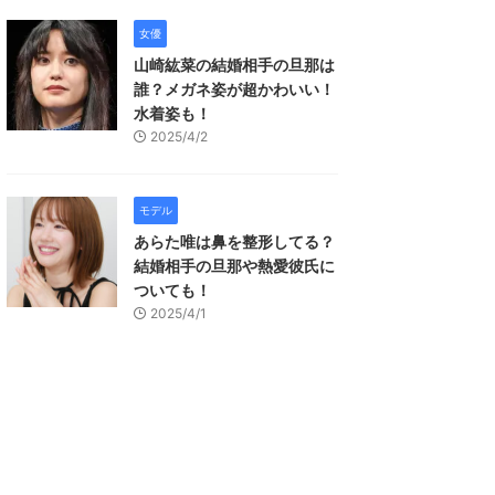
女優
山崎紘菜の結婚相手の旦那は
誰？メガネ姿が超かわいい！
水着姿も！
2025/4/2
モデル
あらた唯は鼻を整形してる？
結婚相手の旦那や熱愛彼氏に
ついても！
2025/4/1