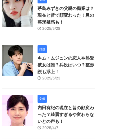
茅島みずきの父親の職業は？
現在と昔で顔変わった！鼻の
整形疑惑も！
2025/5/28
俳優
キム・ムジュンの恋人や熱愛
彼女は誰？兵役はいつ？整形
説も浮上！
2025/5/23
女優
内田有紀の現在と昔の顔変わ
った？綺麗すぎるや変わらな
いとの声も！
2025/4/7