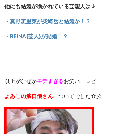
他にも結婚が囁かれている芸能人は↓
・真野恵里菜が柴崎岳と結婚か！？
・REINA(芸人)が結婚！？
以上がなぜか
モテすぎる
お笑いコンビ
よゐこの濱口優さん
についてでした☆彡