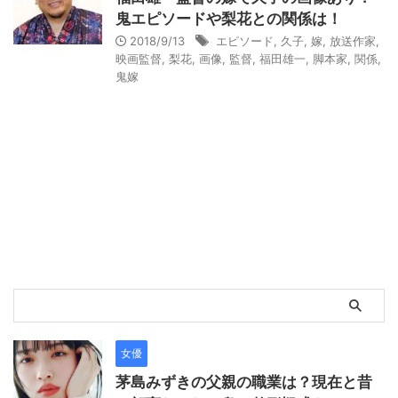
鬼エピソードや梨花との関係は！
2018/9/13
エピソード
,
久子
,
嫁
,
放送作家
,
映画監督
,
梨花
,
画像
,
監督
,
福田雄一
,
脚本家
,
関係
,
鬼嫁
女優
茅島みずきの父親の職業は？現在と昔