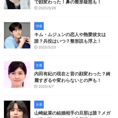
で顔変わった！鼻の整形疑惑も！
2025/5/28
俳優
キム・ムジュンの恋人や熱愛彼女は
誰？兵役はいつ？整形説も浮上！
2025/5/23
女優
内田有紀の現在と昔の顔変わった？綺
麗すぎるや変わらないとの声も！
2025/4/7
女優
山崎紘菜の結婚相手の旦那は誰？メガ