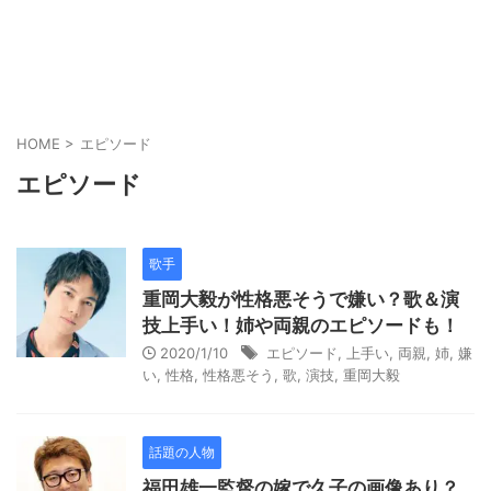
HOME
>
エピソード
エピソード
歌手
重岡大毅が性格悪そうで嫌い？歌＆演
技上手い！姉や両親のエピソードも！
2020/1/10
エピソード
,
上手い
,
両親
,
姉
,
嫌
い
,
性格
,
性格悪そう
,
歌
,
演技
,
重岡大毅
話題の人物
福田雄一監督の嫁で久子の画像あり？