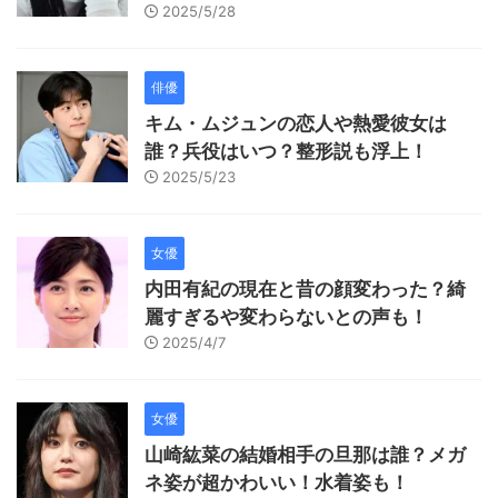
2025/5/28
俳優
キム・ムジュンの恋人や熱愛彼女は
誰？兵役はいつ？整形説も浮上！
2025/5/23
女優
内田有紀の現在と昔の顔変わった？綺
麗すぎるや変わらないとの声も！
2025/4/7
女優
山崎紘菜の結婚相手の旦那は誰？メガ
ネ姿が超かわいい！水着姿も！