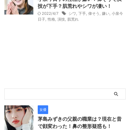
技が下手？肌荒れやシワが凄い！
2022/4/7
シワ
,
下手
,
偉そう
,
嫌い
,
小泉今
日子
,
性格
,
演技
,
肌荒れ
女優
茅島みずきの父親の職業は？現在と昔
で顔変わった！鼻の整形疑惑も！