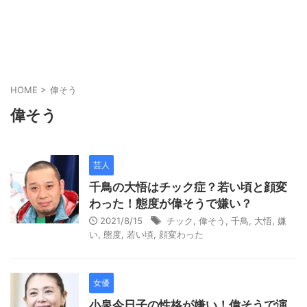
HOME
>
偉そう
偉そう
芸人
千鳥の大悟はチック症？若い頃と顔変
わった！態度が偉そうで嫌い？
2021/8/15
チック
,
偉そう
,
千鳥
,
大悟
,
嫌
い
,
態度
,
若い頃
,
顔変わった
女優
小泉今日子の性格が嫌い！偉そうで演