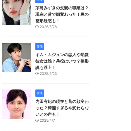
茅島みずきの父親の職業は？
現在と昔で顔変わった！鼻の
整形疑惑も！
2025/5/28
俳優
キム・ムジュンの恋人や熱愛
彼女は誰？兵役はいつ？整形
説も浮上！
2025/5/23
女優
内田有紀の現在と昔の顔変わ
った？綺麗すぎるや変わらな
いとの声も！
2025/4/7