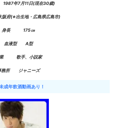
1987年7月11日(現在30歳)
府(※出生地・広島県広島市)
身長 175㎝
血液型 A型
業 歌手、小説家
事務所 ジャニーズ
未成年飲酒動画あり！