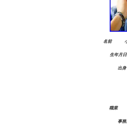
名前 小山
生年月日 
出
職業 
事務