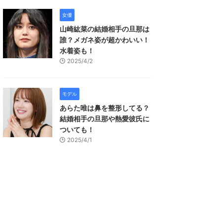
女優
山崎紘菜の結婚相手の旦那は
誰？メガネ姿が超かわいい！
水着姿も！
2025/4/2
モデル
あらた唯は鼻を整形してる？
結婚相手の旦那や熱愛彼氏に
ついても！
2025/4/1