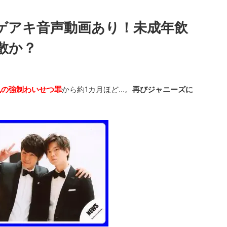
ゲアキ音声動画あり！未成年飲
散か？
達也の強制わいせつ罪
から約1カ月ほど...。
再びジャニーズに