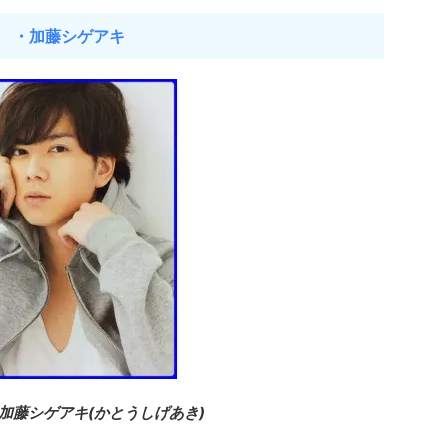
・加藤シゲアキ
藤シゲアキ(かとうしげあき)