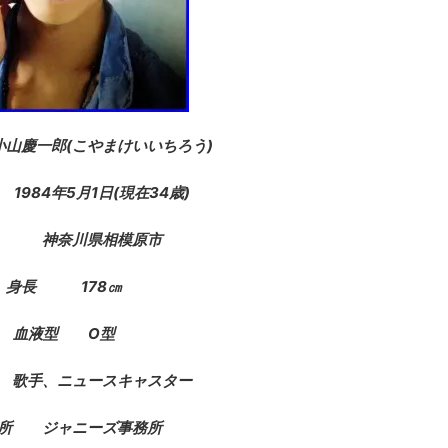
慶一郎(こやまけいいちろう)
1984年5月1日(現在34歳)
身 神奈川県相模原市
身長 178㎝
血液型 O型
歌手、ニュースキャスター
所 ジャニーズ事務所