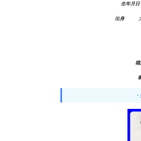
生年月日 
出身 大阪
職
・