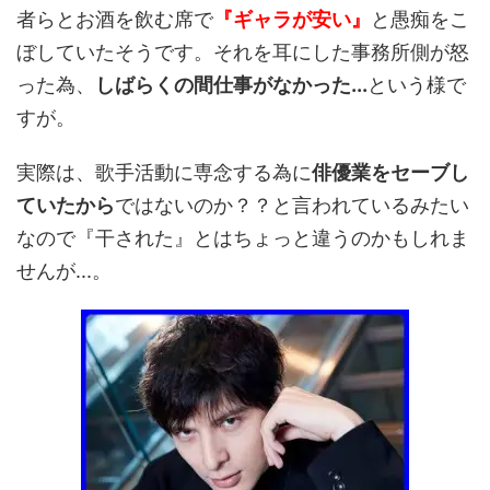
者らとお酒を飲む席で
『ギャラが安い』
と愚痴をこ
ぼしていたそうです。それを耳にした事務所側が怒
った為、
しばらくの間仕事がなかった...
という様で
すが。
実際は、歌手活動に専念する為に
俳優業をセーブし
ていたから
ではないのか？？と言われているみたい
なので『干された』とはちょっと違うのかもしれま
せんが...。