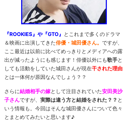
『ROOKIES』や『GTO』
とこれまで多くのドラマ
＆映画に出演してきた
俳優・城田優さん。
ですが、
ここ最近は以前に比べてめっきりとメディアへの露
出が減ったようにも感じます！俳優以外にも
歌手
と
しても活動をしていた城田さんが現在
干された理由
とは一体何が原因なんでしょう？？
さらに
結婚相手の嫁
として注目されていた
安田美沙
子さん
ですが、
実際は違う方と結婚をされた？？
と
いう情報も。今回はそんな城田優さんについて色々
とまとめてみたいと思います♪