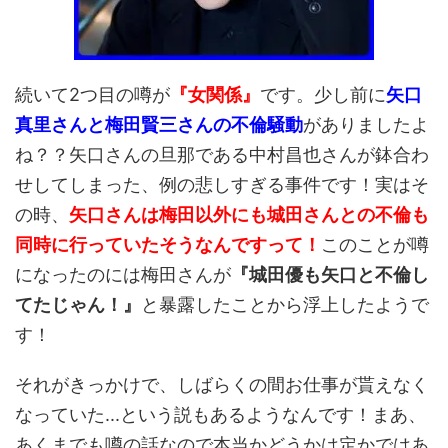
続いて2つ目の噂が
『女関係』
です。少し前に
矢口
真里さんと梅田賢三さんの不倫騒動
がありましたよ
ね？？矢口さんの旦那である中村昌也さんが鉢合わ
せしてしまった、例の悲しすぎる事件です！実はそ
の時、
矢口さんは梅田以外にも城田さんとの不倫も
同時に行っていたそうなんですって！
このことが噂
になったのには梅田さんが
『城田優も矢口と不倫し
てたじゃん！』
と暴露したことから浮上したようで
す！
それがきっかけで、しばらくの間お仕事が貰えなく
なっていた...という説もあるようなんです！まあ、
あくまでも噂の話なので本当かどうかは定かではあ