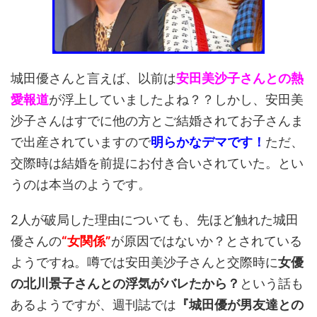
城田優さんと言えば、以前は
安田美沙子さんとの熱
愛報道
が浮上していましたよね？？しかし、安田美
沙子さんはすでに他の方とご結婚されてお子さんま
で出産されていますので
明らかなデマです！
ただ、
交際時は結婚を前提にお付き合いされていた。とい
うのは本当のようです。
2人が破局した理由についても、先ほど触れた城田
優さんの
“女関係”
が原因ではないか？とされている
ようですね。噂では安田美沙子さんと交際時に
女優
の北川景子さんとの浮気がバレたから？
という話も
あるようですが、週刊誌では
『城田優が男友達との