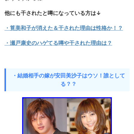
他にも干されたと噂になっている方は↓
・筧美和子が消えた＆干された理由は性格か！？
・瀬戸康史のハゲてる噂や干された理由は？
・結婚相手の嫁が安田美沙子はウソ！誰として
る？？