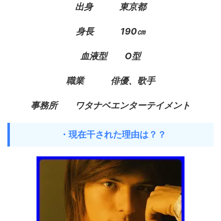
出身 東京都
身長 190㎝
血液型 O型
職業 俳優、歌手
事務所 ワタナベエンターテイメント
・現在干された理由は？？