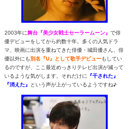
2003年に
舞台『美少女戦士セーラームーン』
で俳
優デビューをしてから約数十年。多くの人気ドラ
マ、映画に出演を重ねてきた俳優・城田優さん、俳
優以外にも
別名『U』として歌手デビュー
もしてい
るのですが、ここ最近めっきりテレビ出演が減って
いるような気がします。それだけに
『干された』
『消えた』
という声が上がっているようですね♪