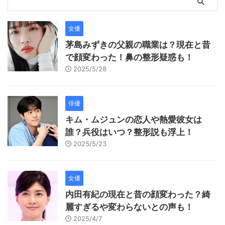
女優
茅島みずきの父親の職業は？現在と昔
で顔変わった！鼻の整形疑惑も！
2025/5/28
俳優
キム・ムジュンの恋人や熱愛彼女は
誰？兵役はいつ？整形説も浮上！
2025/5/23
女優
内田有紀の現在と昔の顔変わった？綺
麗すぎるや変わらないとの声も！
2025/4/7