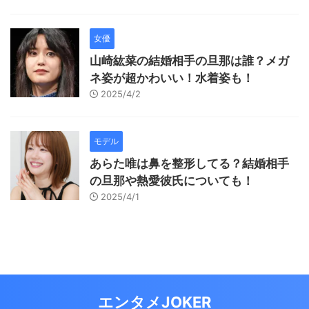
女優
山崎紘菜の結婚相手の旦那は誰？メガ
ネ姿が超かわいい！水着姿も！
2025/4/2
モデル
あらた唯は鼻を整形してる？結婚相手
の旦那や熱愛彼氏についても！
2025/4/1
エンタメJOKER